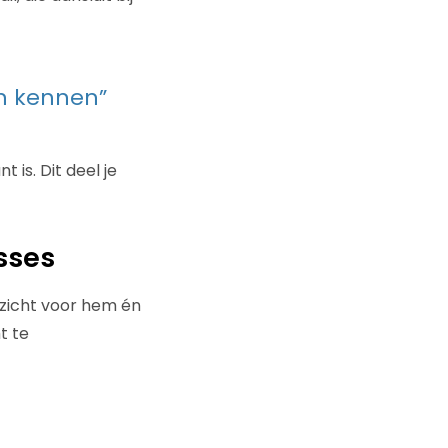
en kennen”
is. Dit deel je
sses
rzicht voor hem én
t te