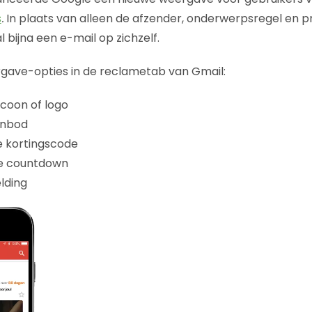
s
.
In plaats van alleen de afzender, onderwerpsregel en p
 bijna een e-mail op zichzelf.
rgave-opties in de reclametab van Gmail:
icoon of logo
anbod
e kortingscode
e countdown
lding