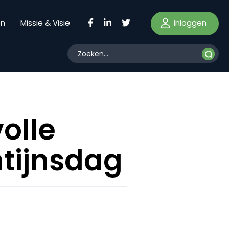
Inloggen
en
Missie & Visie
volle
tijnsdag