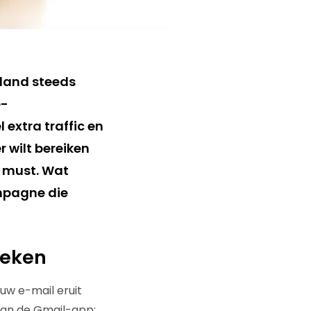
rland steeds
e-
 extra traffic en
r wilt bereiken
n must. Wat
ampagne die
ieken
ouw e-mail eruit
van de Gmail-app: