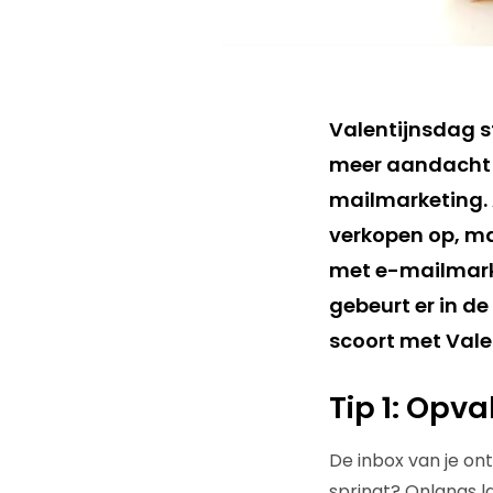
Valentijnsdag s
meer aandacht k
mailmarketing. A
verkopen op, maa
met e-mailmarke
gebeurt er in de
scoort met Valen
Tip 1: Opv
De inbox van je ont
springt? Onlangs 