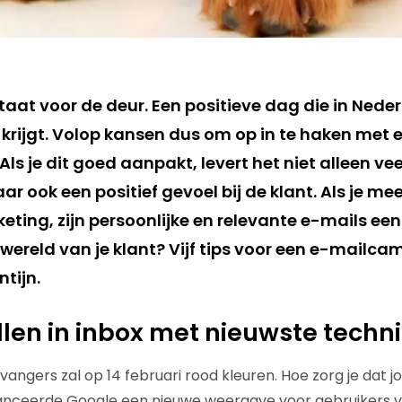
taat voor de deur. Een positieve dag die in Nede
rijgt. Volop kansen dus om op in te haken met 
ls je dit goed aanpakt, levert het niet alleen veel
r ook een positief gevoel bij de klant. Als je mee
ting, zijn persoonlijke en relevante e-mails ee
 wereld van je klant? Vijf tips voor een e-mailc
tijn.
allen in inbox met nieuwste techn
vangers zal op 14 februari rood kleuren. Hoe zorg je dat j
lanceerde Google een nieuwe weergave voor gebruikers 