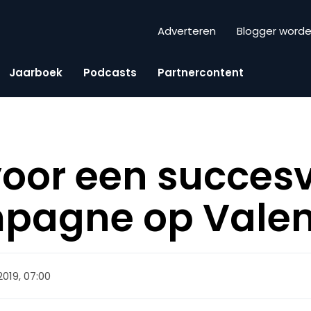
Adverteren
Blogger word
Jaarboek
Podcasts
Partnercontent
 voor een succes
pagne op Valen
2019, 07:00