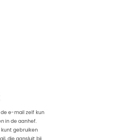
k
de e-mail zelf kun
n in de aanhef.
e kunt gebruiken
 die aansluit bij