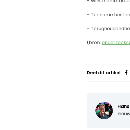
– Winstherstel in 
– Toename bestee
– Terughoudendhei
(bron:
onderzoeksb
Deel dit artikel
Hans
nieuw