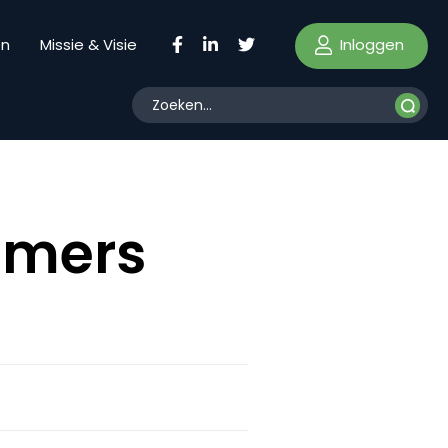
Inloggen
en
Missie & Visie
emers