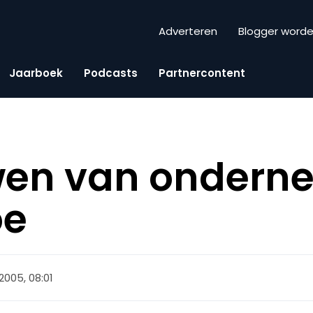
Adverteren
Blogger word
Jaarboek
Podcasts
Partnercontent
wen van ondern
oe
 2005, 08:01