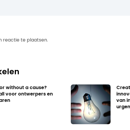
 reactie te plaatsen.
kelen
 or without a cause?
Creat
ll voor ontwerpers en
innov
aren
van i
urgen