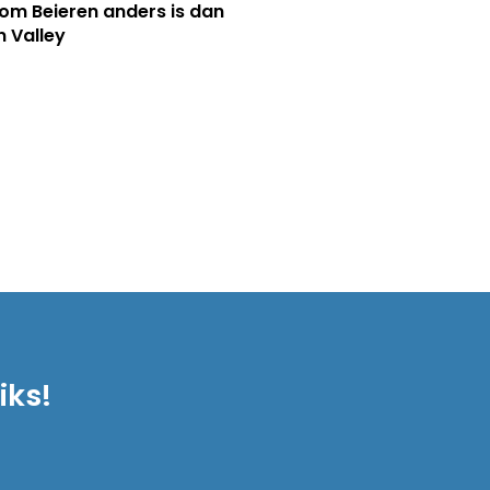
m Beieren anders is dan
n Valley
iks!