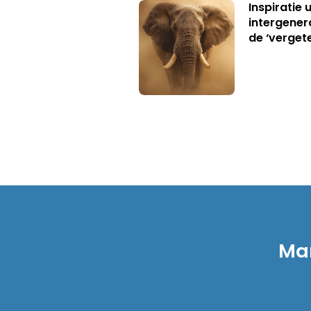
Inspiratie 
intergener
de ‘verget
Mar