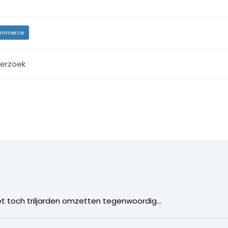
mmerce
erzoek
t toch triljarden omzetten tegenwoordig…