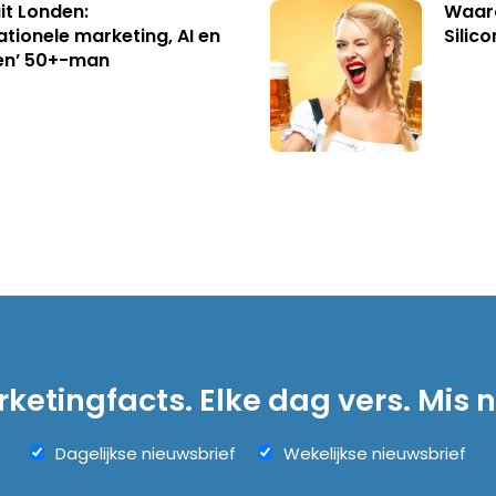
uit Londen:
Waaro
ationele marketing, AI en
Silico
en’ 50+-man
ketingfacts. Elke dag vers. Mis n
Dagelijkse nieuwsbrief
Wekelijkse nieuwsbrief