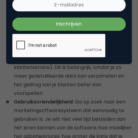
voorspellende modelberekeningen te
integreren waardoor je snel en eenvoudig
marketingmateriaal kan opbouwen.
Eenvoudige integratie
: Je wilt een systeem
waarmee je marketing kan integreren met de
andere onderdelen van je bedrijf waar je
contact hebt met de klant (zoals verkoop en
klantenservice). Dit is belangrijk, omdat je zo
meer gedetailleerde data kan verzamelen en
het gedrag van je klanten beter kan
voorspellen.
Gebruiksvriendelijkheid
: Ga op zoek naar een
marketingsoftwaresysteem dat eenvoudig te
gebruiken is. Je wilt niet veel tijd besteden aan
het leren kennen van de software; hoe moeilijker
het adoptieproces, hoe groter de kans dat je