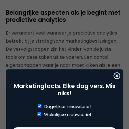
Belangrijke aspecten als je begint met
predictive analytics
Er verandert veel wanneer je predictive analytics
betrekt bij je strategische marketingbeslissingen.
De vervolgstappen zijn het vinden van de juiste
tools om deze taken uit te voeren. Een aantal
eigenschappen waar je naar moet kijken als je een
crosschannel marketingsysteem met
voorspellende intelligentie gaat toepassen:
Marketingfacts. Elke dag vers. Mis
niks!
Templates
: Zoek naar een oplossing met
voorspellende technologie in eenvoudig te
Dagelijkse nieuwsbrief
gebruiken sjablonen. De meeste
Wekelijkse nieuwsbrief
marketingsoftware biedt de mogelijkheid om je
eigen materiaal te uploaden en vervolgens de