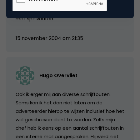
iedereen maken. Volgens mij hebben mensen
dan ook minder moeite met tiokfouten dan
met spelvouten.
15 november 2004 om 21:35
Hugo Overvliet
Ook ik erger mij aan diverse schrijffouten.
Soms kan ik het dan niet laten om de
adverteerder hierop te wijzen inclusief hoe het
wel geschreven dient te worden. Zelfs mijn
chef heb ik eens op een aantal schrijffouten in
een interne mail aangesproken. Hij werd niet