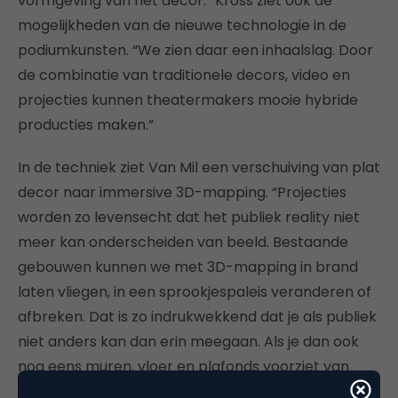
vormgeving van het decor.” Kross ziet ook de
mogelijkheden van de nieuwe technologie in de
podiumkunsten. “We zien daar een inhaalslag. Door
de combinatie van traditionele decors, video en
projecties kunnen theatermakers mooie hybride
producties maken.”
In de techniek ziet Van Mil een verschuiving van plat
decor naar immersive 3D-mapping. “Projecties
worden zo levensecht dat het publiek reality niet
meer kan onderscheiden van beeld. Bestaande
gebouwen kunnen we met 3D-mapping in brand
laten vliegen, in een sprookjespaleis veranderen of
afbreken. Dat is zo indrukwekkend dat je als publiek
niet anders kan dan erin meegaan. Als je dan ook
nog eens muren, vloer en plafonds voorziet van
visuals en een hologram projecteert, staat het