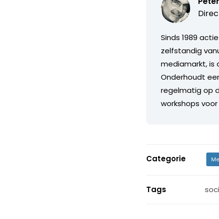
Pete
Direc
Sinds 1989 acti
zelfstandig vanu
mediamarkt, is 
Onderhoudt een
regelmatig op d
workshops voor 
Categorie
Me
Tags
soc