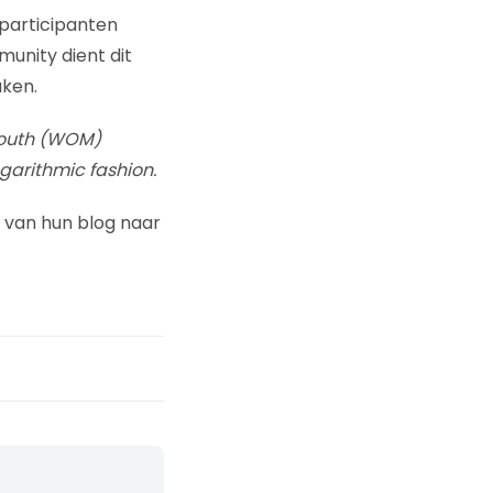
 participanten
unity dient dit
aken.
mouth (WOM)
garithmic fashion.
e van hun blog naar