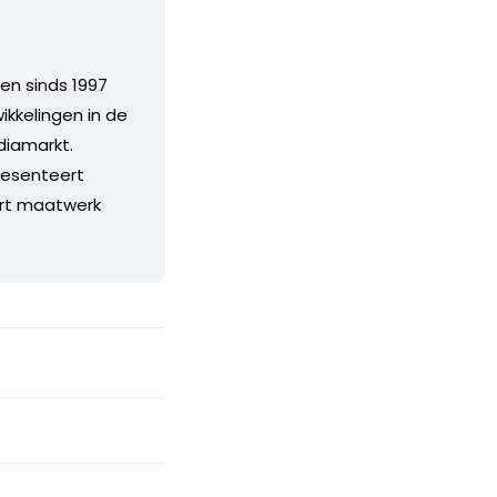
en sinds 1997
ikkelingen in de
diamarkt.
resenteert
ert maatwerk