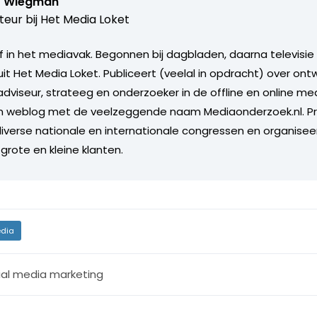
r Wiegman
teur bij
Het Media Loket
ef in het mediavak. Begonnen bij dagbladen, daarna televisie 
it Het Media Loket. Publiceert (veelal in opdracht) over ontw
adviseur, strateeg en onderzoeker in de offline en online me
 weblog met de veelzeggende naam Mediaonderzoek.nl. P
iverse nationale en internationale congressen en organise
grote en kleine klanten.
dia
ial media marketing