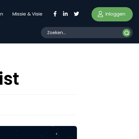
Inloggen
en
Missie & Visie
ist