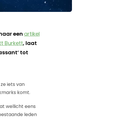
 naar een
artikel
t Burkett
, laat
assant’ tot
ze iets van
okmarks komt.
t wellicht eens
 bestaande leden