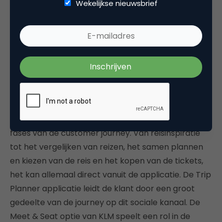
Wekelijkse nieuwsbrief
Als we de twee meest recente social media
initiatieven van KLM als voorbeeld in deze journey
plaatsen krijgen we een duidelijk voorbeeld van een
integrale benadering. De KLM Trip Planner
begeleidt de doelgroep door de Plan en Purchase
fases van de customer journey. Van reisinspiratie
tot het vergelijken van reizen, het samen plannen
en kiezen van de reis en het kopen van de tickets,
het kan allemaal direct vanuit de applicatie. De Trip
Planner applicatie leidt de klant door een groot
gedeelte van de journey op dit sociale kanaal. De
Meet & Seat optie van KLM speelt een rol in de