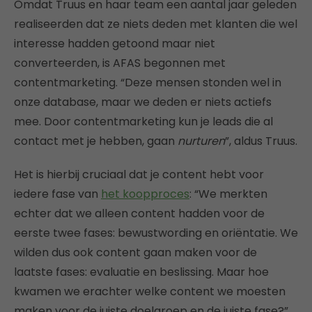
Omdat Truus en haar team een aantal jaar geleden
realiseerden dat ze niets deden met klanten die wel
interesse hadden getoond maar niet
converteerden, is AFAS begonnen met
contentmarketing. “Deze mensen stonden wel in
onze database, maar we deden er niets actiefs
mee. Door contentmarketing kun je leads die al
contact met je hebben, gaan
nurturen
”, aldus Truus.
Het is hierbij cruciaal dat je content hebt voor
iedere fase van
het koopproces
: “We merkten
echter dat we alleen content hadden voor de
eerste twee fases: bewustwording en oriëntatie. We
wilden dus ook content gaan maken voor de
laatste fases: evaluatie en beslissing. Maar hoe
kwamen we erachter welke content we moesten
maken voor de juiste doelgroep en de juiste fase?”