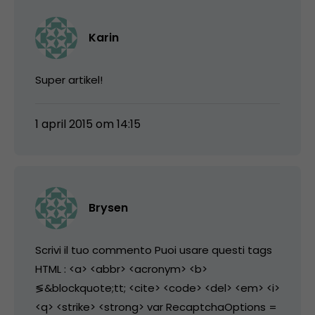
Karin
Super artikel!
1 april 2015 om 14:15
Brysen
Scrivi il tuo commento Puoi usare questi tags
HTML : <a> <abbr> <acronym> <b>
≶&blockquote;tt; <cite> <code> <del> <em> <i>
<q> <strike> <strong> var RecaptchaOptions =