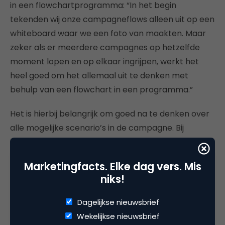
in een flowchartprogramma: “In het begin
tekenden wij onze campagneflows alleen uit op een
whiteboard waar we een foto van maakten. Maar
zeker als er meerdere campagnes op hetzelfde
moment lopen en op elkaar ingrijpen, werkt het
heel goed om het allemaal uit te denken met
behulp van een flowchart in een programma.”
Het is hierbij belangrijk om goed na te denken over
alle mogelijke scenario’s in de campagne. Bij
bijvoorbeeld het verzenden van een e-mail zijn er
drie mogelijkheden:
Marketingfacts. Elke dag vers. Mis
niks!
De e-mail wordt geopend en er wordt ook
geklikt op link naar bijvoorbeeld een
Dagelijkse nieuwsbrief
landingspagina (open-click)
Wekelijkse nieuwsbrief
Een lead opent de e-mail maar klikt vervolgens