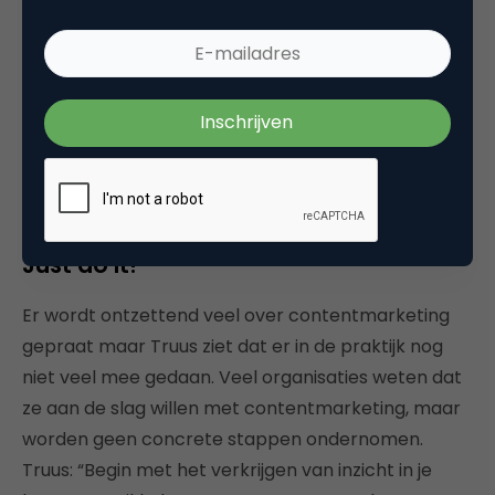
niet op een link in de e-mail (open-no click)
Een lead opent de e-mail niet en klikt verder dus
ook nergens op (no open-no click)
Door voor ieder scenario de vervolgstap in kaart te
brengen, denk je een campagne van begin tot eind
goed uit en breng je structuur aan.
Just do it!
Er wordt ontzettend veel over contentmarketing
gepraat maar Truus ziet dat er in de praktijk nog
niet veel mee gedaan. Veel organisaties weten dat
ze aan de slag willen met contentmarketing, maar
worden geen concrete stappen ondernomen.
Truus: “Begin met het verkrijgen van inzicht in je