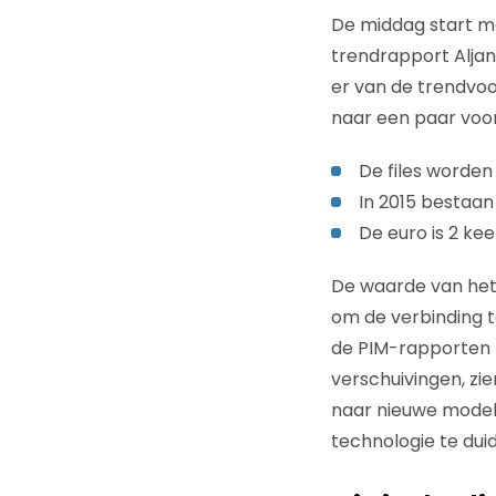
De middag start me
trendrapport Aljan
er van de trendvo
naar een paar voor
De files worden
In 2015 bestaa
De euro is 2 ke
De waarde van het 
om de verbinding t
de PIM-rapporten 
verschuivingen, zi
naar nieuwe model
technologie te dui