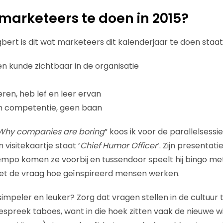
marketeers te doen in 2015?
bert is dit wat marketeers dit kalenderjaar te doen staat
en kunde zichtbaar in de organisatie
en, heb lef en leer ervan
en competentie, geen baan
Why companies are boring
” koos ik voor de parallelsessi
jn visitekaartje staat ‘
Chief Humor Officer
‘. Zijn presentati
empo komen ze voorbij en tussendoor speelt hij bingo met
met de vraag hoe geïnspireerd mensen werken.
impeler en leuker? Zorg dat vragen stellen in de cultuur
spreek taboes, want in die hoek zitten vaak de nieuwe 