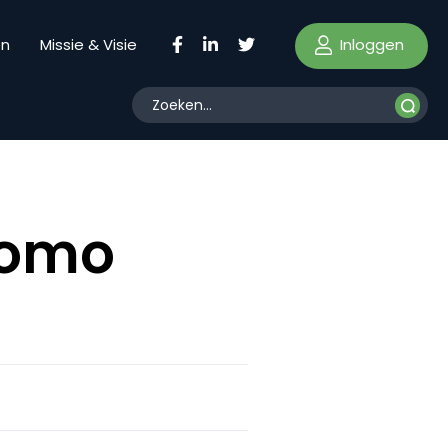
Inloggen
en
Missie & Visie
homo