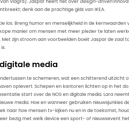
van Viagra). Jaspar heeft het over
design-driven
innovat
tbreekt; denk aan de prachtige gids van IKEA.
ectie los. Breng humor en menselijkheid in de kernwaarden va
kope manier om mensen met meer plezier te laten werk
. Met zijn stroom aan voorbeelden boeit Jaspar de zaal to
 is.
digitale media
ondertussen te schemeren, wat een schitterend uitzicht 
ven oplevert. Schepen en kantoren lichten op in het do
sentatie start over de NOS en digitale media. Lara neemt
ieuwe media. Hoe en wanneer gebruiken nieuwsjunkies de
ek naar hoe mensen tv-kijken nu en in de toekomst, hou
eer bezig met welk device een sport- of nieuwsevent he