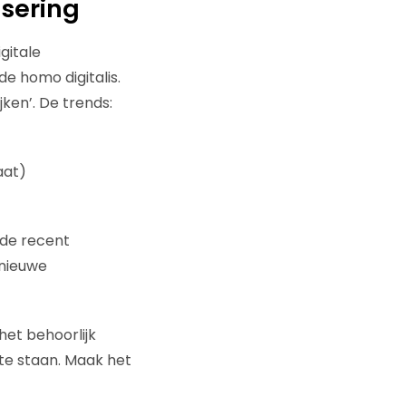
isering
gitale
e homo digitalis.
jken’. De trends:
aat)
 de recent
 nieuwe
het behoorlijk
te staan. Maak het