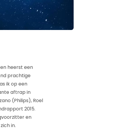
nnen heerst een
kend prachtige
as ik op een
nte aftrap in
no (Philips), Roel
ndrapport 2015.
gvoorzitter en
ich in.