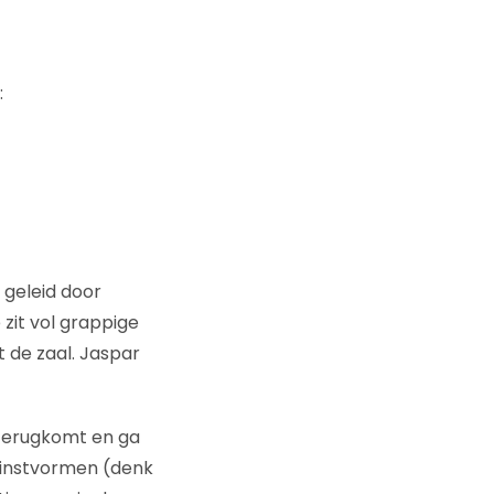
:
e geleid door
e zit vol grappige
 de zaal. Jaspar
 terugkomt en ga
winstvormen (denk