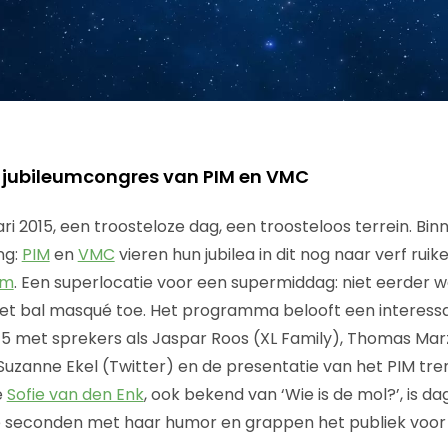
t jubileumcongres van PIM en VMC
ri 2015, een troosteloze dag, een troosteloos terrein. Bi
ng:
PIM
en
VMC
vieren hun jubilea in dit nog naar verf rui
am
. Een superlocatie voor een supermiddag: niet eerder w
t bal masqué toe. Het programma belooft een interessa
5 met sprekers als Jaspar Roos (XL Family), Thomas Marza
 Suzanne Ekel (Twitter) en de presentatie van het PIM tre
e
Sofie van den Enk
, ook bekend van ‘Wie is de mol?’, is da
 seconden met haar humor en grappen het publiek voor z