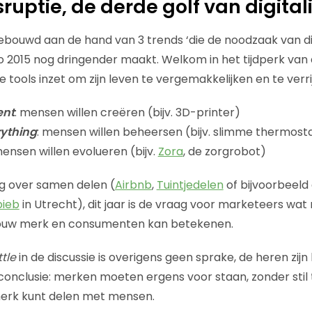
sruptie, de derde golf van digital
ebouwd aan de hand van 3 trends ‘die de noodzaak van di
 2015 nog dringender maakt. Welkom in het tijdperk van d
e tools inzet om zijn leven te vergemakkelijken en te verri
nt
: mensen willen creëren (bijv. 3D-printer)
rything
: mensen willen beheersen (bijv. slimme thermost
mensen willen evolueren (bijv.
Zora
, de zorgrobot)
og over samen delen (
Airbnb
,
Tuintjedelen
of bijvoorbeeld
bieb
in Utrecht), dit jaar is de vraag voor marketeers wat
jouw merk en consumenten kan betekenen.
tle
in de discussie is overigens geen sprake, de heren zijn 
conclusie: merken moeten ergens voor staan, zonder stil 
 merk kunt delen met mensen.