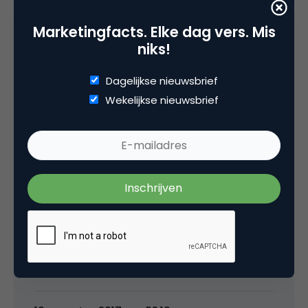
Tags
Marketingfacts. Elke dag vers. Mis
seo
niks!
Dagelijkse nieuwsbrief
10 Reacties
Wekelijkse nieuwsbrief
Pieter
Ze blijven maar updaten bij Google.
Interessante ontwikkeling, al lijkt het erop dat
ze steeds meer bezoekers willen laten
converteren zonder dat ze de website zien.