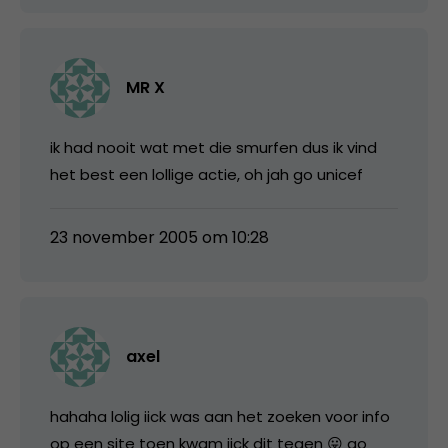
MR X
ik had nooit wat met die smurfen dus ik vind
het best een lollige actie, oh jah go unicef
23 november 2005 om 10:28
axel
hahaha lolig iick was aan het zoeken voor info
op een site toen kwam iick dit tegen 😛 go