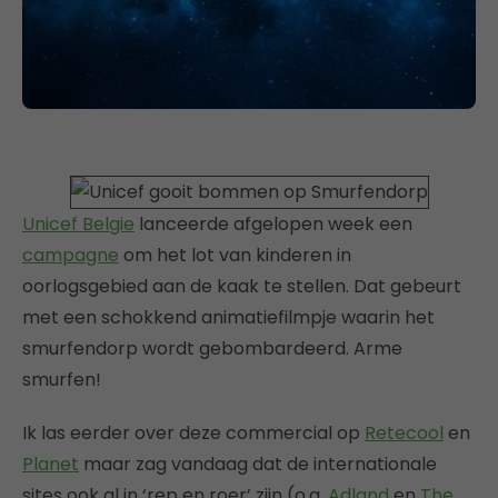
Unicef Belgie
lanceerde afgelopen week een
campagne
om het lot van kinderen in
oorlogsgebied aan de kaak te stellen. Dat gebeurt
met een schokkend animatiefilmpje waarin het
smurfendorp wordt gebombardeerd. Arme
smurfen!
Ik las eerder over deze commercial op
Retecool
en
Planet
maar zag vandaag dat de internationale
sites ook al in ‘rep en roer’ zijn (o.a.
Adland
en
The