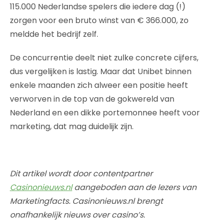
115.000 Nederlandse spelers die iedere dag (!)
zorgen voor een bruto winst van € 366.000, zo
meldde het bedrijf zelf.
De concurrentie deelt niet zulke concrete cijfers,
dus vergelijken is lastig. Maar dat Unibet binnen
enkele maanden zich alweer een positie heeft
verworven in de top van de gokwereld van
Nederland en een dikke portemonnee heeft voor
marketing, dat mag duidelijk zijn.
Dit artikel wordt door contentpartner
Casinonieuws.nl
aangeboden
aan de lezers van
Marketingfacts. Casinonieuws.nl brengt
onafhankelijk nieuws over casino’s.