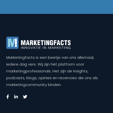
Marketingfacts is een beetje van ons allemaal,
iedere dag vers. Wij zijn hét platform voor
marketingprofessionals. Het zijn de insights,
podcasts, blogs, opinies en recencies die ons als
marketingcommunity binden.