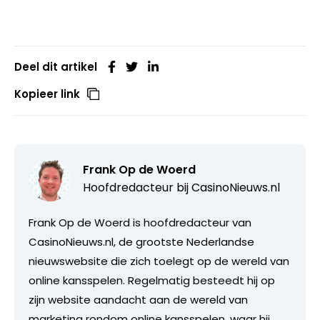
Deel dit artikel
Kopieer link
Frank Op de Woerd
Hoofdredacteur bij
CasinoNieuws.nl
Frank Op de Woerd is hoofdredacteur van
CasinoNieuws.nl, de grootste Nederlandse
nieuwswebsite die zich toelegt op de wereld van
online kansspelen. Regelmatig besteedt hij op
zijn website aandacht aan de wereld van
marketing rondom online kansspelen, waar hij