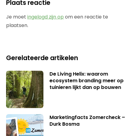
Plaats reactie
Je moet
ingelogd zijn op
om een reactie te
plaatsen.
Gerelateerde artikelen
De Living Helix: waarom
ecosystem branding meer op
tuinieren lijkt dan op bouwen
Marketingfacts Zomercheck –
Durk Bosma