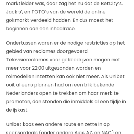
marktleider was, daar zag het nu dat de BetCity’s,
Jack’s’, en TOTO’s van de wereld de online
gokmarkt verdeeld hadden. En dus moest het
beginnen aan een inhaalrace.
Ondertussen waren er de nodige restricties op het
gebied van reclames doorgevoerd.
Televisiereclames voor gokbedrijven mogen niet
meer voor 22:00 uitgezonden worden en
rolmodellen inzetten kan ook niet meer. Als Unibet
ooit al eens plannen had om een blik bekende
Nederlanders open te trekken om haar merk te
promoten, dan stonden die inmiddels al een tijdje in
de ijskast.
Unibet koos een andere route en zette in op
sponsordeals (onder andere Ajax, AZ, en NAC) en