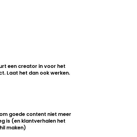
urt een creator in voor het
nct. Laat het dan ook werken.
m goede content niet meer
g is (en klantverhalen het
hil maken)