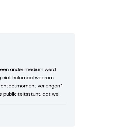
aar een ander medium werd
og niet helemaal waarom
g? Contactmoment verlengen?
ubliciteitsstunt, dat wel.