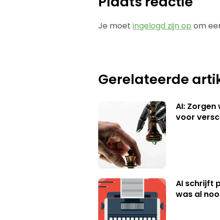
Plaats reactie
Je moet
ingelogd zijn op
om een
Gerelateerde arti
AI: Zorgen
voor versc
AI schrijft
was al nooi