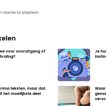
 reactie te plaatsen.
kelen
 we voor vooruitgang of
Je hu
hraling?
insti
 prima teksten, maar dat
Waaro
t het moeilijkste deel
genoe
versc