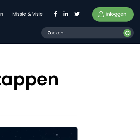
Inloggen
en
Missie & Visie
 zappen