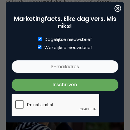
ontwikkelingen want dan kan het echt interessant
gaan worden. Maar ook Audio neemt in kwaliteit en
Marketingfacts. Elke dag vers. Mis
toegankelijkheid toe. Kijk bijvoorbeeld maar eens
niks!
naar dit misschien niet zo opvallende bericht van
Apple.
Audiobooks
worden bij
Apple
niet langer
Dagelijkse nieuwsbrief
ingesproken door een acteur of auteur maar door
Wekelijkse nieuwsbrief
een audio AI. Als dit echt gaat werken ontstaat er
een ruimte voor een doorbraak van het gesproken
woord in communicatieland.