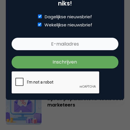
niks!
plaatsen.
Dagelijkse nieuwsbrief
Wekelijkse nieuwsbrief
Gerelateerde artikelen
Gemeten en bewezen: zo
onderbouwt data pDOOH als
performancekanaal
Email Marketing Automation: dit
zijn de populairste AI-tools voor
marketeers