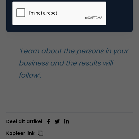
kinderen of ze worden ziek. Daar dient een
werkgever rekening mee te houden. Empathie is
heel belangrijk. Een mooie afsluiting van het verhaal
was dan ook deze quote:
‘Learn about the persons in your
business and the results will
follow’.
Deel dit artikel
Kopieer link