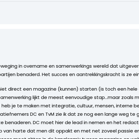
beweging in overname en samenwerkings wereld dat uitgevers
ijen benaderd. Het succes en aantrekkingskracht is ze einde
iet direct een magazine (kunnen) starten (is toch een hele 
samenwerking lijkt de meest eenvoudige stap…maar zoals m
b je te maken met integratie, cultuur, mensen, interne be
tiatiefnemers DC en TvM zie ik dat ze nog een lange weg t
 te benaderen. DC moet hier de lead in nemen en het redact
op van harte dat men dit oppakt en met net zoveel passie e