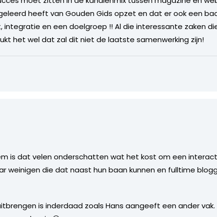
t succes moet zitten in de kanalenmix tussen magazine en w
geleerd heeft van Gouden Gids opzet en dat er ook een ba
, integratie en een doelgroep !! Al die interessante zaken 
 Lukt het wel dat zal dit niet de laatste samenwerking zijn!
m is dat velen onderschatten wat het kost om een interac
aar weinigen die dat naast hun baan kunnen en fulltime blogg
 uitbrengen is inderdaad zoals Hans aangeeft een ander vak. 