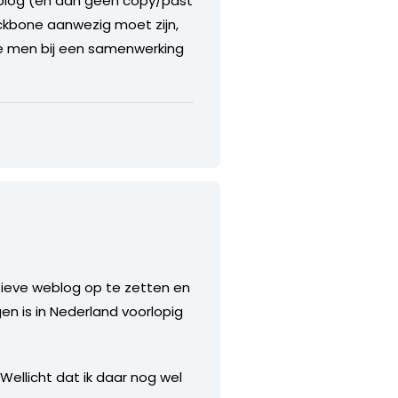
eblog (en dan geen copy/past
ckbone aanwezig moet zijn,
die men bij een samenwerking
tieve weblog op te zetten en
en is in Nederland voorlopig
Wellicht dat ik daar nog wel