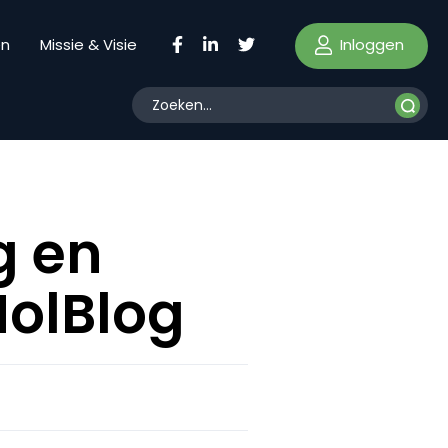
Inloggen
en
Missie & Visie
g en
olBlog