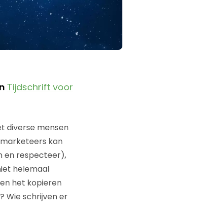
en
Tijdschrift voor
et diverse mensen
g marketeers kan
en en respecteer),
niet helemaal
en het kopieren
? Wie schrijven er