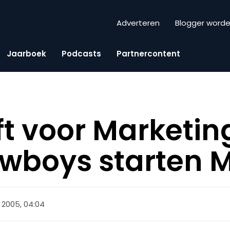
Adverteren
Blogger word
Jaarboek
Podcasts
Partnercontent
ift voor Marketin
wboys starten M
 2005, 04:04