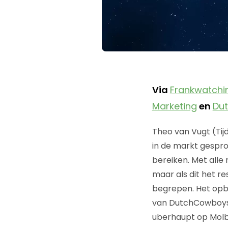
Via
Frankwatchi
Marketing
en
Du
Theo van Vugt (Ti
in de markt gespro
bereiken. Met alle 
maar als dit het r
begrepen. Het opb
van DutchCowboys. 
uberhaupt op Molb