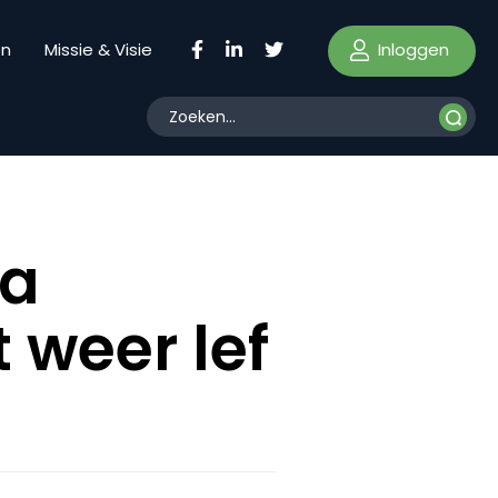
Inloggen
en
Missie & Visie
da
t weer lef