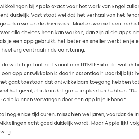
ikkelingen bij Apple exact voor het werk van Engel zull
cent duidelijk. Vast staat wel dat het verhaal van het fe
ar geleden waren de discussies: ‘Moeten we niet een mobi
ver alle devices heen kan werken, dan zijn al die apps ni
 als je een app gebruikt,
het beter en sneller werkt en je 
heel erg centraal in de aansturing.
ar de watch: je kunt niet vanaf een HTML5-site die watch 
een app ontwikkelen is daarin essentieel.” Daarbij blijft
 het gaat toestaan dat ontwikkelaars toegang hebben to
 wel het geval, dan kan dat grote implicaties hebben. “De
-chip kunnen vervangen door een app in je iPhone.”
al nog enige tijd duren, misschien wel jaren, voordat de 
kelingen echt goed duidelijk wordt. Maar Apple lijkt volg
 weg.