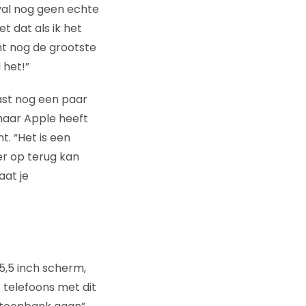
eval nog geen echte
et dat als ik het
ht nog de grootste
 het!”
vast nog een paar
maar Apple heeft
. “Het is een
r op terug kan
aat je
5,5 inch scherm,
t telefoons met dit