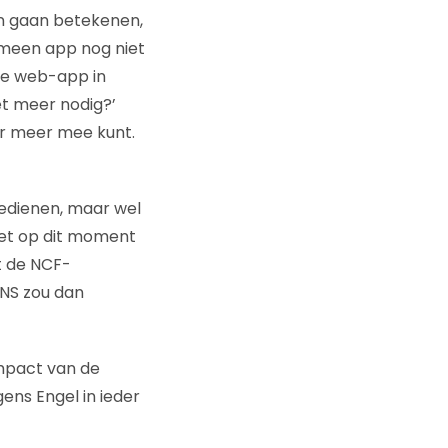
en gaan betekenen,
nomeen app nog niet
ele web-app in
et meer nodig?’
er meer mee kunt.
bedienen, maar wel
 het op dit moment
t de NCF-
 NS zou dan
impact van de
ens Engel in ieder