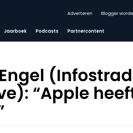
Adverteren
Blogger word
Jaarboek
Podcasts
Partnercontent
ngel (Infostra
ve): “Apple heef
”