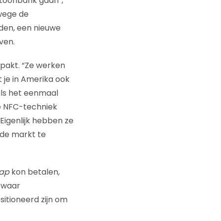
 toonbank gaan”,
wege de
en, een nieuwe
ven.
epakt. “Ze werken
t je in Amerika ook
als het eenmaal
 de NFC-techniek
Eigenlijk hebben ze
 de markt te
tap
kon betalen,
s waar
sitioneerd zijn om