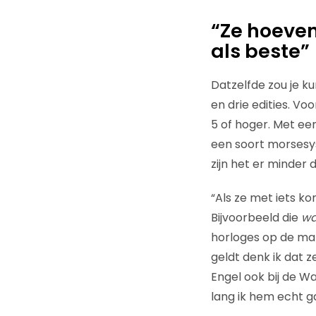
“Ze hoeven
als beste”
Datzelfde zou je 
en drie edities. Vo
5 of hoger. Met een
een soort morsesys
zijn het er minder 
“Als ze met iets ko
Bijvoorbeeld die
wa
horloges op de mar
geldt denk ik dat 
Engel ook bij de Wa
lang ik hem echt g