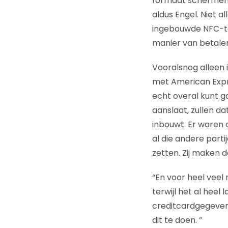
formaat schermen, 
aldus Engel. Niet 
ingebouwde NFC-te
manier van betalen 
Vooralsnog alleen 
met American Expres
echt overal kunt g
aanslaat, zullen da
inbouwt. Er waren 
al die andere part
zetten. Zij maken d
“En voor heel veel 
terwijl het al heel 
creditcardgegevens
dit te doen. ”