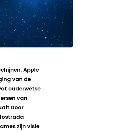
schijnen, Apple
ging van de
 wat ouderwetse
oersen van
aait Door
nfostrada
ames zijn visie