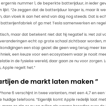
or ergernis nummer 1, de beperkte batterijduur, in ieder g
lijkt. “Ze zeggen dat de batterijduur
langer is, maar ik we
, dan vloek ik aan het eind van dag nog steeds. Dat is ec
 batterijenfabriek of ga met Tesla samenwerken en regel
itisch, maar dat betekent niet dat hij negatief is. Het zal 
 veranderingen echt op grote schaal zichtbaar worden, 
kondigingen een stap gezet die geen weg terug meer kent
hniek, een keuze voor een ecosysteem waar je nooit mee
atie in de fysieke wereld, daar gaan ze nu voor zorgen. L
 Apple regelt het.”
rtijen de markt laten maken ”
hone 6 verschijnt in twee varianten, met een 4,7 en een 
 huidige telefoons. “Eigenlijk komt Apple redelijk laat me