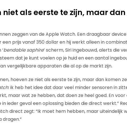
 niet als eerste te zijn, maar da
kunnen zeggen van de Apple Watch. Een draagbaar device
or een prijs vanaf 350 dollar en hij werkt alleen in combin
 ‘
bendable saphire
’ scherm, Siri ingebouwd, alerts die v
teem dat je kunt voelen op je huid en een aantal ingebo
dan vergelijkbare apparaten die al op de markt zijn.
men, hoeven ze niet als eerste te zijn, maar dan komen ze
tch
: ik heb het idee dat daar veel minder sensoren in zi
kt, maar wat ze hebben, dat doen ze heel goed. En voor 
ze in ieder geval een oplossing bieden die direct werkt.”
tch direct zegt: “Ik moet hem hebben, maar uiteindelijk w
a dragen.”