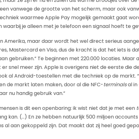
maar ze zijn er nu en zullen als warme broodjes over de
alleen vanwege de grootte van het scherm, maar ook van
chniek waarmee Apple Pay mogelijk gemaakt gaat word
waarbij je alleen met je telefoon een signaal hoeft te ge
in Amerika, maar daar wordt het wel direct serieus aang
, Mastercard en Visa, dus de kracht is dat het iets is da
aan gebruiken.” Te beginnen met 220.000 locaties. Maar 
t er snel meer zijn. Apple is overigens niet de eerste die
ook al Android-toestellen met die techniek op de markt. “
ijen de markt laten maken, door al die NFC-
terminals
al in
aar nu handig gebruik van.”
mensen is dit een openbaring: ik wist niet dat je met een
lang kan.
(…) En ze hebben natuurlijk 500 miljoen account
 al aan gekoppeld zijn. Dat maakt dat zij heel goed gepo