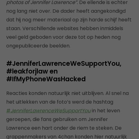
photos of Jennifer Lawrence”.
De ellende is echter
nog lang niet over. De dader heeft aangekondigd
dat hij nog meer materiaal op zijn harde schijf heeft
staan. Verschillende websites hebben inmiddels
veel geld geboden voor deze tot op heden nog
ongepubliceerde beelden.
#JenniferLawrenceWeSupportYou,
#leakforjlaw en
#IfMyPhoneWasHacked
Reacties konden natuurlijk niet uitblijven. Al snel na
het uitlekken van de foto’s werd de hashtag
#
JenniferLawrenceWeSupportYou
in het leven
geroepen, die fans gebruiken om Jennifer
Lawrence een hart onder de riem te steken. De
grappenmakers van 4chan konden hier natuurlijk