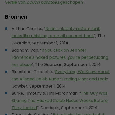
versie van
couch potatoes
geschapen
”.
Bronnen
Arthur, Charles, “
Nude celebrity picture leak
looks like phishing or email account hack
”, The
Guardian, September 1, 2014
Badham, Van, “
If you click on Jennifer
Lawrence’s naked pictures, you’re perpetuating
her abuse
”, The Guardian, September 1, 2014
Bluestone, Gabrielle, “
Everything We Know About
the Alleged Celeb Nude “Trading Ring” and Leak
”,
Gawker, September 1, 2014
Burke, Timothy & Tim Marchman, “
This Guy Was
Sharing The Hacked Celeb Nudes Weeks Before
They Leaked
”, Deadspin, September 1, 2014
Duivestein, Sander, “
Jij bent niet het product, jij