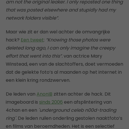
am not the original leaker. I only reposted one thing
that was posted elsewhere and stupidly had my
network folders visible”
.
Maar wie zit er dan wel achter de omvangrijke
hack?
Een tweet
:
“Knowing those photos were
deleted long ago, I can only imagine the creepy
effort that went into this”.
van actrice Mary
Winstead, een van de slachtoffers, doet vermoeden
dat de gelekte foto’s al maanden op het internet in
een klein kring rondzwerven.
De leden van
AnonIB
zitten achter de hack. Dit
imageboard is
sinds 2006
een afsplintering van
4chan en een
´underground celeb n00d-trading
ring´
. De leden ruilen onderling gestolen naaktfoto’s
en films van beroemdheden. Het is een selectief