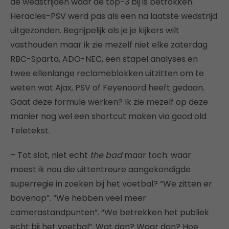
de wedstrijden waar de top-3 bij is betrokken.
Heracles-PSV werd pas als een na laatste wedstrijd
uitgezonden. Begrijpelijk als je je kijkers wilt
vasthouden maar ik zie mezelf niet elke zaterdag
RBC-Sparta, ADO-NEC, een stapel analyses en
twee ellenlange reclameblokken uitzitten om te
weten wat Ajax, PSV of Feyenoord heeft gedaan.
Gaat deze formule werken? Ik zie mezelf op deze
manier nog wel een shortcut maken via good old
Teletekst.
– Tot slot, niet echt
the bad
maar toch: waar
moest ik nou die uittentreure aangekondigde
superregie in zoeken bij het voetbal? “We zitten er
bovenop”. “We hebben veel meer
camerastandpunten”. “We betrekken het publiek
echt bij het voetbal”. Wat dan? Waar dan? Hoe