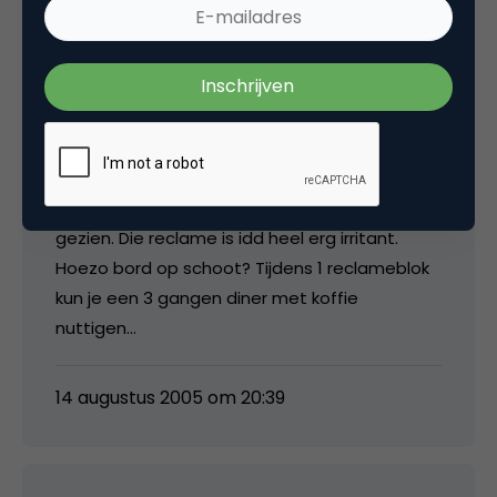
14 augustus 2005 om 17:36
Hans
Vanavond ook de voetbalsamenvattingen
gezien. Die reclame is idd heel erg irritant.
Hoezo bord op schoot? Tijdens 1 reclameblok
kun je een 3 gangen diner met koffie
nuttigen…
14 augustus 2005 om 20:39