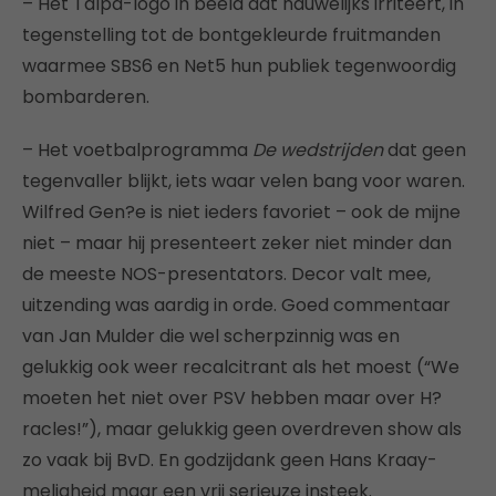
– Het Talpa-logo in beeld dat nauwelijks irriteert, in
tegenstelling tot de bontgekleurde fruitmanden
waarmee SBS6 en Net5 hun publiek tegenwoordig
bombarderen.
– Het voetbalprogramma
De wedstrijden
dat geen
tegenvaller blijkt, iets waar velen bang voor waren.
Wilfred Gen?e is niet ieders favoriet – ook de mijne
niet – maar hij presenteert zeker niet minder dan
de meeste NOS-presentators. Decor valt mee,
uitzending was aardig in orde. Goed commentaar
van Jan Mulder die wel scherpzinnig was en
gelukkig ook weer recalcitrant als het moest (“We
moeten het niet over PSV hebben maar over H?
racles!”), maar gelukkig geen overdreven show als
zo vaak bij BvD. En godzijdank geen Hans Kraay-
meligheid maar een vrij serieuze insteek.