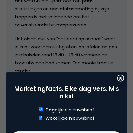
dat was Studio Sport ook. Een paar
statistiekjes en een afstandmeting bij vrije
trappen is niet voldoende om het
bovenstaande te compenseren.
Het einde dus van “het bord op schoot” want
je kunt voortaan rustig eten, natafelen en pas
inschakelen rond 19:40 – 19:50 wanneer de
topclubs aan bod komen. Een mooie traditie
minder.
Overigens, deze kritiek terzijde heb ik wel veel
Marketingfacts. Elke dag vers. Mis
vertrouwen in Talpa en veel waardering voor
niks!
het lef van De Mol. Nou maar hopen en
afwachten dat het niet alleen maar
Dagelijkse nieuwsbrief
dollartekens zijn die de klok gaan slaan.
Wekelijkse nieuwsbrief