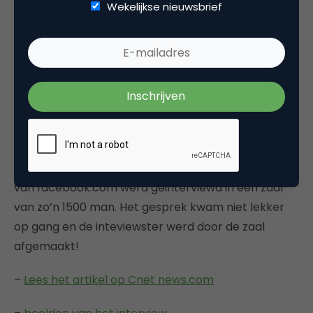
aanpassingen in je ontwerp waar je het niet mee
Wekelijkse nieuwsbrief
eens bent.
–
randsinrepose
Key note speech
Sarah Lacy interviewt Mark Zuckerberg van
Facebook
De key note viel een beetje tegen. Mark Zuckerberg
van facebook.com werd geinterviewd in een zaal
van zo’n 1500 man. Het gesprek kwam niet lekker
op gang en de inteviewster werd door de zaal
afgemaakt!
–
Lees het artikel op Cnet news.com