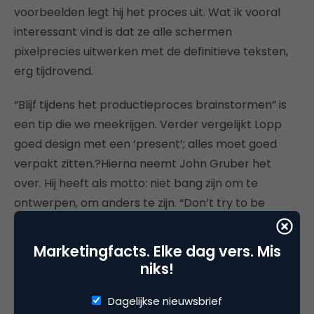
voorbeelden legt hij het proces uit. Wat ik vooral
interessant vind is dat ze alle schermen
pixelprecies uitwerken met de definitieve teksten,
erg tijdrovend.
“Blijf tijdens het productieproces brainstormen” is
een tip die we meekrijgen. Verder vergelijkt Lopp
goed design met een ‘present’; alles moet goed
verpakt zitten.?Hierna neemt John Gruber het
over. Hij heeft als motto: niet bang zijn om te
ontwerpen, om anders te zijn. “Don’t try to be
original, just try to be good” tegenover “Don’t be
original, just be good.” Hierna een aantal logo
Marketingfacts. Elke dag vers. Mis
evoluties van Paul Rand. “Design is making decisions
niks!
and packing them as a whole”. Hij eindigt zijn
presentatie met de boodschap: “say NO” tegen
Dagelijkse nieuwsbrief