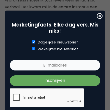
WordPress moest ik toch even wennen aan dit
verhaal. Het kwam mij in de eerste instantie een
beetje over als een 'zooitje ongeregeld'. Het was
een beetje een oppervlakkig verhaal met een hoop
Marketingfacts. Elke dag vers. Mis
anekdotes, maar het miste een beetje de
niks!
overkoepelende visie en diepgang van wat ik
verwacht zou hebben van zo'n sessie. Zo werd er
Dagelijkse nieuwsbrief
maar kort ingegaan op de feitelijke aansturing van
Wekelijkse nieuwsbrief
de teams (later leerde ik dat kleine teams een
teamleider hebben) en op de culturele verschillen
tussen de mensen. Maar hoe langer ik ernaar
luisterde, hoe meer ik ervan overtuigd raakte dat
dit echt de toekomst is van werken. Met de juiste
technologie kun je ook al vanuit elke plek in de
wereld werken. En op elk tijdstip. Dat zouden meer
bedrijven moeten doen. Maar dat vereist wel het