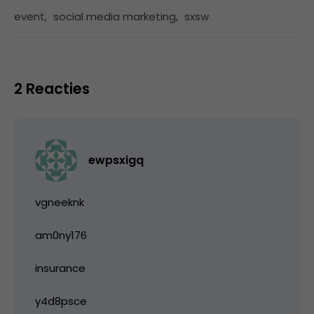
event
,
social media marketing
,
sxsw
2 Reacties
ewpsxigq
vgneeknk
am0ny176
insurance
y4d8psce