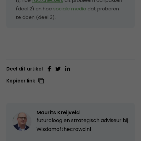
1), hoe
factcheckers
dit probleem aanpakken
(deel 2) en hoe
sociale media
dat proberen
te doen (deel 3).
Deel dit artikel
Kopieer link
Maurits Kreijveld
futuroloog en strategisch adviseur bij
Wisdomofthecrowd.nl