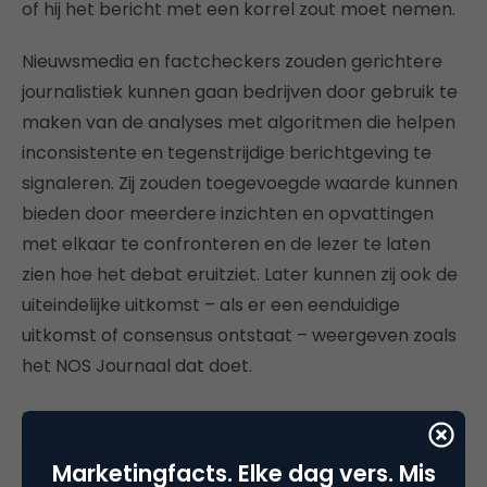
of hij het bericht met een korrel zout moet nemen.
Nieuwsmedia en factcheckers zouden gerichtere
journalistiek kunnen gaan bedrijven door gebruik te
maken van de analyses met algoritmen die helpen
inconsistente en tegenstrijdige berichtgeving te
signaleren. Zij zouden toegevoegde waarde kunnen
bieden door meerdere inzichten en opvattingen
met elkaar te confronteren en de lezer te laten
zien hoe het debat eruitziet. Later kunnen zij ook de
uiteindelijke uitkomst – als er een eenduidige
uitkomst of consensus ontstaat – weergeven zoals
het NOS Journaal dat doet.
Het is essentieel dat de gebruikte labels en
algoritmen transparant zijn en ter discussie mogen
Marketingfacts. Elke dag vers. Mis
worden gesteld zodat deze ook kunnen worden