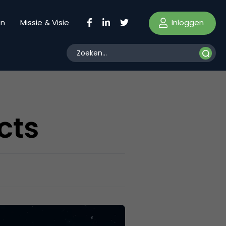
Inloggen
en
Missie & Visie
cts