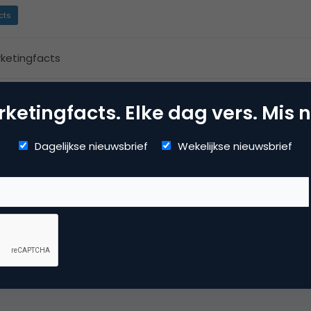
cts
ketingfacts
ketingfacts. Elke dag vers. Mis n
Dagelijkse nieuwsbrief
Wekelijkse nieuwsbrief
naam zo geinteresseerd in de statistieken van Marketingfact