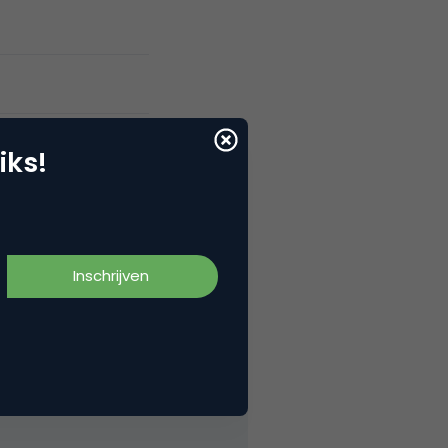
iks!
s? En dat op vrijdagavond en