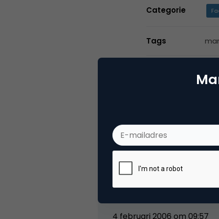
Categorie
Fa
Tags
mar
Mar
2 Reacties
media
400 views? Wie is er in gods
zaterdagochtend!?
4 februari 2006 om 09:57