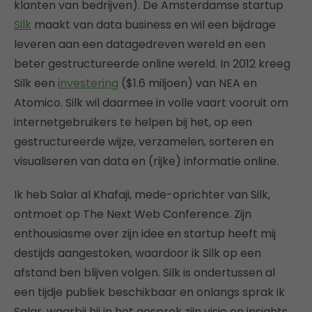
klanten van bedrijven). De Amsterdamse startup
Silk
maakt van data business en wil een bijdrage
leveren aan een datagedreven wereld en een
beter gestructureerde online wereld. In 2012 kreeg
Silk een
investering
($1.6 miljoen) van NEA en
Atomico. Silk wil daarmee in volle vaart vooruit om
internetgebruikers te helpen bij het, op een
gestructureerde wijze, verzamelen, sorteren en
visualiseren van data en (rijke) informatie online.
Ik heb Salar al Khafaji, mede-oprichter van Silk,
ontmoet op The Next Web Conference. Zijn
enthousiasme over zijn idee en startup heeft mij
destijds aangestoken, waardoor ik Silk op een
afstand ben blijven volgen. Silk is ondertussen al
een tijdje publiek beschikbaar en onlangs sprak ik
Salar, waarbij hij in het gesprek zijn visie en insights