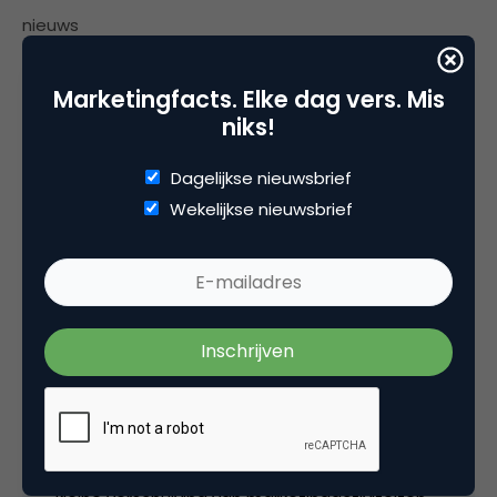
nieuws
Marketingfacts. Elke dag vers. Mis
niks!
3 Reacties
Dagelijkse nieuwsbrief
Wekelijkse nieuwsbrief
Jop Rombouts
Merk wel dat er een groei zit in het aantal
vacatures. Ben zelf al erg lang actief op zoek
naar een baan in de marketingcommunicatie
in de regio Brabant (dus als er nog
gegadigden zijn voor een startende
marcomkenner ;-)) maar zie toch wel een