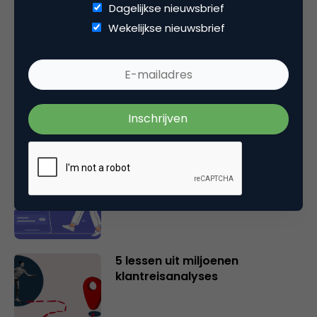
Dagelijkse nieuwsbrief
Gerelateerde artikelen
Wekelijkse nieuwsbrief
Wat is Magnetic Networking? De
evolutie van netwerken in een
tijdperk van personal branding
Waarom jouw productpagina
onzichtbaar is voor ChatGPT
(en hoe je dat nu oplost)
5 lessen uit miljoenen
klantreisanalyses