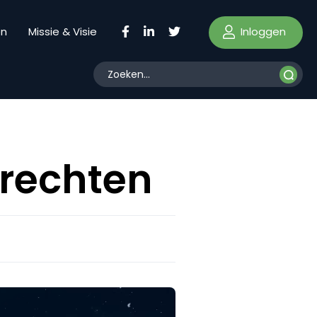
Inloggen
en
Missie & Visie
rechten