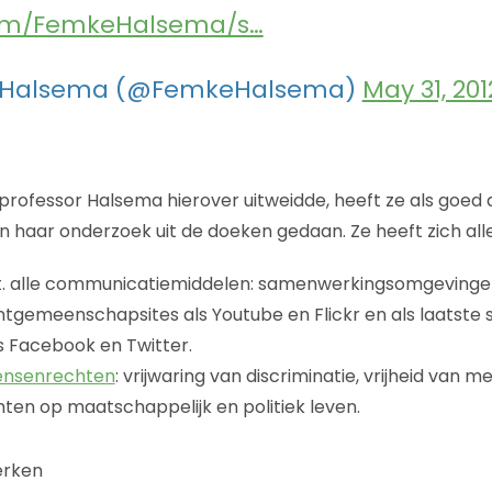
com/FemkeHalsema/s…
 Halsema (@FemkeHalsema)
May 31, 201
rofessor Halsema hierover uitweidde, heeft ze als goed
 haar onderzoek uit de doeken gedaan. Ze heeft zich all
t.t. alle communicatiemiddelen: samenwerkingsomgevingen
ntgemeenschapsites als Youtube en Flickr en als laatste 
s Facebook en Twitter.
ensenrechten
: vrijwaring van discriminatie, vrijheid van me
hten op maatschappelijk en politiek leven.
erken