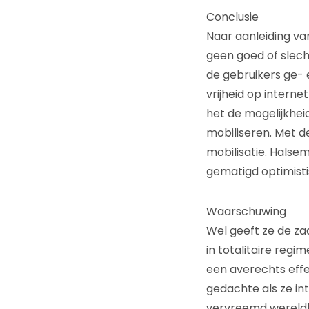
Conclusie
Naar aanleiding va
geen goed of slech
de gebruikers ge- e
vrijheid op interne
het de mogelijkhei
mobiliseren. Met 
mobilisatie. Halse
gematigd optimistis
Waarschuwing
Wel geeft ze de za
in totalitaire reg
een averechts eff
gedachte als ze in
vervreemd wereldb