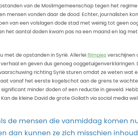
 opstanden van de Moslimgemeenschap tegen het regime 
en mensen vonden daar de dood. Echter, journalisten ko
oen van een volslagen dode stad met weinig tot geen oo
van het aantal doden kwam pas na een maand en lag met 
u met de opstanden in Syrië. Allerlei
filmpjes
verschijnen 
 verhaal en geven dus genoeg ooggetuigenverklaringen. 
arschuwing richting Syrië sturen omdat ze weten wat er
taat vanaf het eerste kogelschot aan de grens te wachten
ot significant minder doden of een reductie in geweld. Heb
 Kan de kleine David de grote Goliath via social media we
 als de mensen die vanmiddag komen nu
n dan kunnen ze zich misschien inhoude