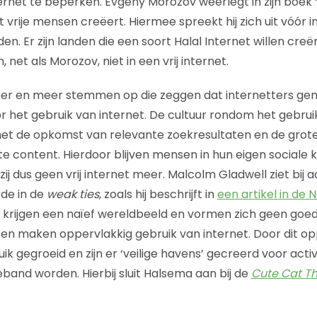
rnet te beperken. Evgeny Morozov weerlegt in zijn boek 
et vrije mensen creëert. Hiermee spreekt hij zich uit vóór
den. Er zijn landen die een soort Halal Internet willen cre
 net als Morozov, niet in een vrij internet.
er en meer stemmen op die zeggen dat internetters ge
or het gebruik van internet. De cultuur rondom het gebrui
met de opkomst van relevante zoekresultaten en de grot
te content. Hierdoor blijven mensen in hun eigen sociale 
zij dus geen vrij internet meer. Malcolm Gladwell ziet bij 
de in de
weak ties
, zoals hij beschrijft in
een artikel in de
 krijgen een naïef wereldbeeld en vormen zich geen goe
sen maken oppervlakkig gebruik van internet. Door dit o
uik gegroeid en zijn er ‘veilige havens’ gecreerd voor act
eband worden. Hierbij sluit Halsema aan bij de
Cute Cat T