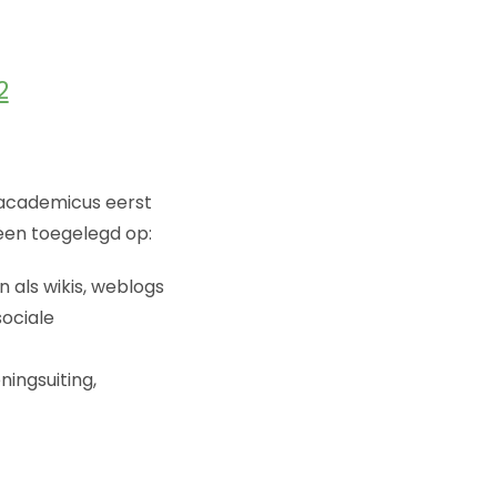
2
 academicus eerst
een toegelegd op:
 als wikis, weblogs
sociale
ningsuiting,