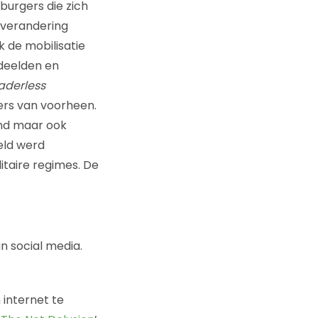
burgers die zich
 verandering
 de mobilisatie
 deelden en
aderless
ers van voorheen.
and maar ook
eld werd
itaire regimes. De
n social media.
 internet te