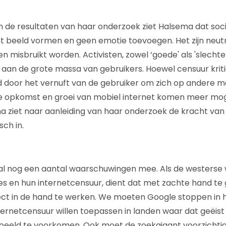
n de resultaten van haar onderzoek ziet Halsema dat soci
t beeld vormen en geen emotie toevoegen. Het zijn neut
n misbruikt worden. Activisten, zowel ‘goede' als 'slecht
t aan de grote massa van gebruikers. Hoewel censuur kriti
d door het vernuft van de gebruiker om zich op andere m
de opkomst en groei van mobiel internet komen meer mog
ma ziet naar aanleiding van haar onderzoek de kracht van
ch in.
al nog een aantal waarschuwingen mee. Als de westerse w
imes en hun internetcensuur, dient dat met zachte hand t
ect in de hand te werken. We moeten Google stoppen in
ternetcensuur willen toepassen in landen waar dat geëis
eeld te voorkomen. Ook moet de zoekgigant voorzicht