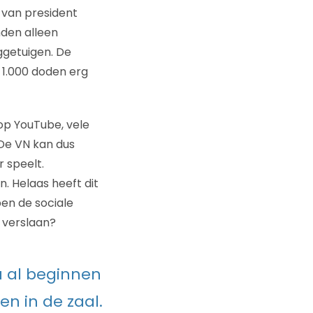
van president
nden alleen
ggetuigen. De
1.000 doden erg
op YouTube, vele
De VN kan dus
 speelt.
. Helaas heeft dit
ben de sociale
l verslaan?
 al beginnen
n in de zaal.