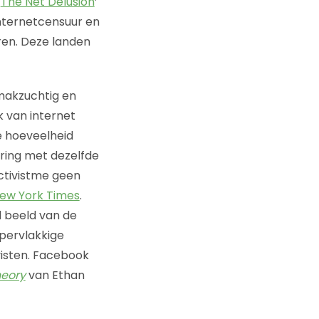
‘
The Net Delusion
’
 internetcensuur en
ëren. Deze landen
makzuchtig en
k van internet
e hoeveelheid
kring met dezelfde
activistme geen
 New York Times
.
d beeld van de
ppervlakkige
ivisten. Facebook
heory
van Ethan