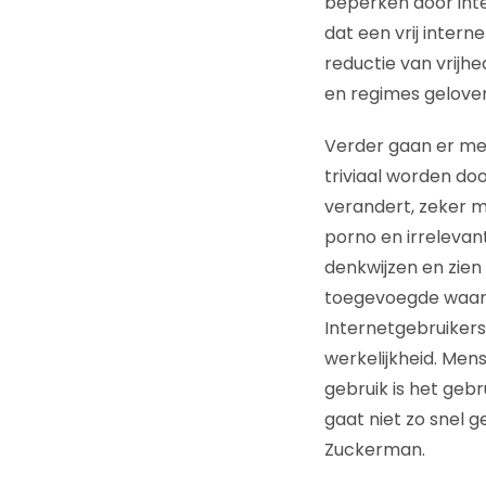
beperken door inte
dat een vrij intern
reductie van vrijhe
en regimes geloven,
Verder gaan er me
triviaal worden do
verandert, zeker 
porno en irrelevan
denkwijzen en zien 
toegevoegde waar
Internetgebruikers
werkelijkheid. Men
gebruik is het gebr
gaat niet zo snel g
Zuckerman.