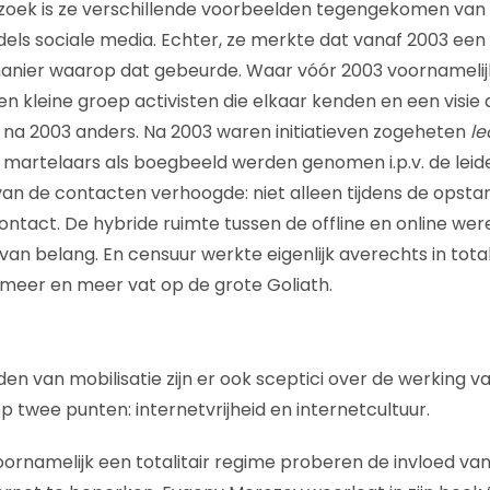
zoek is ze verschillende voorbeelden tegengekomen van 
els sociale media. Echter, ze merkte dat vanaf 2003 een
anier waarop dat gebeurde. Waar vóór 2003 voornamelijk
en kleine groep activisten die elkaar kenden en een visie
 na 2003 anders. Na 2003 waren initiatieven zogeheten
le
 martelaars als boegbeeld werden genomen i.p.v. de leid
an de contacten verhoogde: niet alleen tijdens de opst
ontact. De hybride ruimte tussen de offline en online wer
an belang. En censuur werkte eigenlijk averechts in total
 meer en meer vat op de grote Goliath.
n van mobilisatie zijn er ook sceptici over de werking va
p twee punten: internetvrijheid en internetcultuur.
ornamelijk een totalitair regime proberen de invloed van