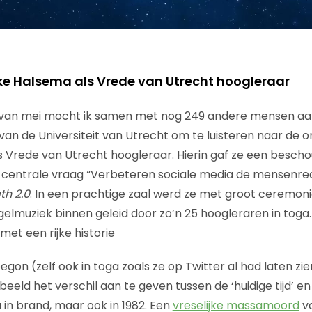
e Halsema als Vrede van Utrecht hoogleraar
 van mei mocht ik samen met nog 249 andere mensen aanw
 de Universiteit van Utrecht om te luisteren naar de or
 Vrede van Utrecht hoogleraar. Hierin gaf ze een besch
 centrale vraag “Verbeteren sociale media de mensenre
th 2.0
. In een prachtige zaal werd ze met groot ceremon
gelmuziek binnen geleid door zo’n 25 hoogleraren in toga.
 met een rijke historie
on (zelf ook in toga zoals ze op Twitter al had laten zi
eld het verschil aan te geven tussen de ‘huidige tijd’ en
u in brand, maar ook in 1982. Een
vreselijke massamoord
vo