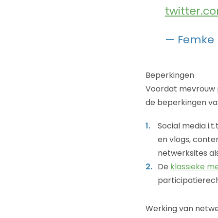
twitter.
— Femke
Beperkingen
Voordat mevrouw p
de beperkingen van
Social media i.
en vlogs, conte
netwerksites al
De
klassieke m
participatierec
Werking van netw