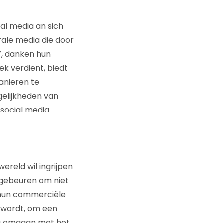
al media an sich
rale media die door
e’, danken hun
ek verdient, biedt
anieren te
elijkheden van
 social media
ereld wil ingrijpen
e gebeuren om niet
 hun commerciële
t wordt, om een
ig omgaan met het