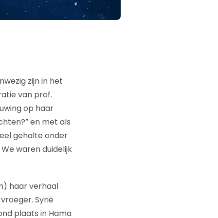
ezig zijn in het
atie van prof.
ouwing op haar
chten?” en met als
ieel gehalte onder
 We waren duidelijk
en) haar verhaal
 vroeger. Syrië
nd plaats in Hama