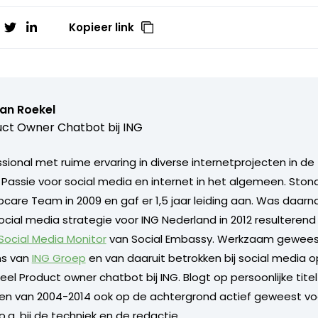
Kopieer link
van Roekel
ct Owner Chatbot bij ING
ional met ruime ervaring in diverse internetprojecten in de 
. Passie voor social media en internet in het algemeen. Sto
care Team in 2009 en gaf er 1,5 jaar leiding aan. Was daarn
ocial media strategie voor ING Nederland in 2012 resulterend
 Social Media Monitor
van Social Embassy. Werkzaam geweest
s van
ING Groep
en van daaruit betrokken bij social media o
l Product owner chatbot bij ING. Blogt op persoonlijke titel 
 en van 2004-2014 ook op de achtergrond actief geweest vo
.a. bij de techniek en de redactie.