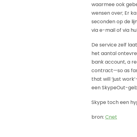
waarmee ook gebeld
wensen over; Er ka
seconden op de lij
via e-mail of via 
De service zelf laa
het aantal ontevre
bank account, a re
contract—so as far
that will ‘just wor
een SkypeOut-gebr
Skype toch een h
bron:
Cnet