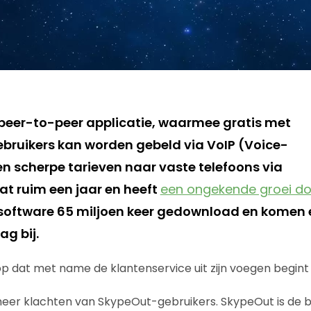
 peer-to-peer applicatie, waarmee gratis met
bruikers kan worden gebeld via VoIP (Voice-
en scherpe tarieven naar vaste telefoons via
aat ruim een jaar en heeft
een ongekende groei d
 software 65 miljoen keer gedownload en komen 
ag bij.
 op dat met name de klantenservice uit zijn voegen begint
eer klachten van SkypeOut-gebruikers. SkypeOut is de b