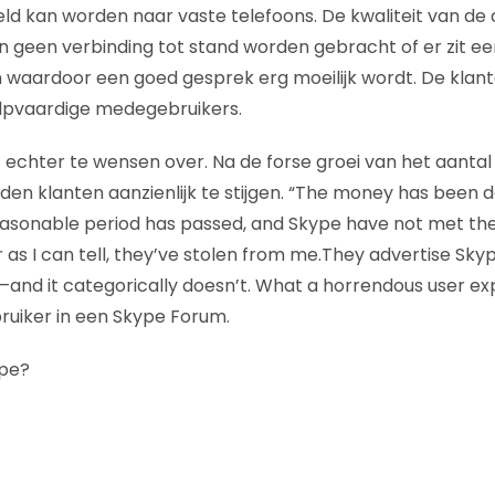
 kan worden naar vaste telefoons. De kwaliteit van de d
n geen verbinding tot stand worden gebracht of er zit ee
n waardoor een goed gesprek erg moeilijk wordt. De klan
hulpvaardige medegebruikers.
t echter te wensen over. Na de forse groei van het aantal
den klanten aanzienlijk te stijgen. “The money has been
asonable period has passed, and Skype have not met thei
 as I can tell, they’ve stolen from me.They advertise Sk
k’—and it categorically doesn’t. What a horrendous user ex
uiker in een Skype Forum.
ype?