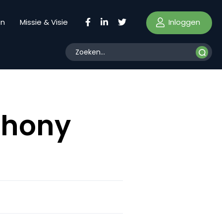
Inloggen
en
Missie & Visie
ephony