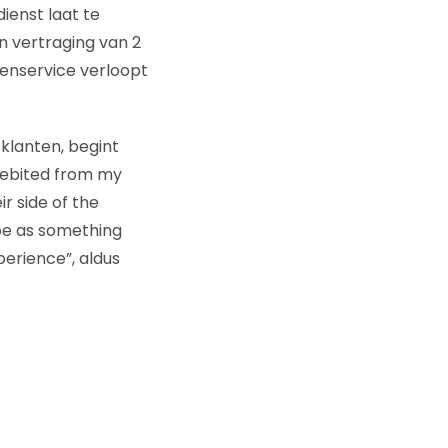
ienst laat te
n vertraging van 2
tenservice verloopt
 klanten, begint
 debited from my
r side of the
ype as something
perience”, aldus