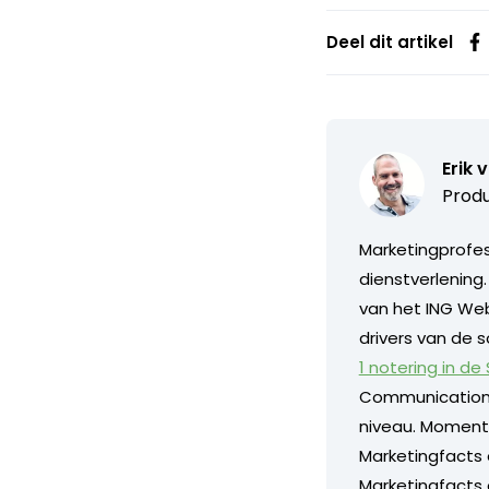
Deel dit artikel
Erik 
Produ
Marketingprofess
dienstverlening
van het ING Web
drivers van de s
1 notering in de
Communication
niveau. Momentee
Marketingfacts
Marketingfacts o