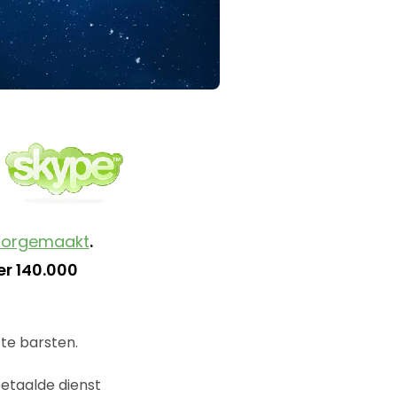
oorgemaakt
.
er 140.000
 te barsten.
etaalde dienst