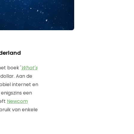
derland
et boek '
What's
dollar. Aan de
obiel internet en
enigszins een
eft
Newcom
bruik van enkele