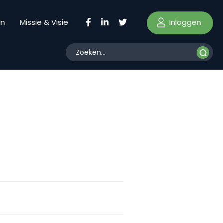
Inloggen
en
Missie & Visie