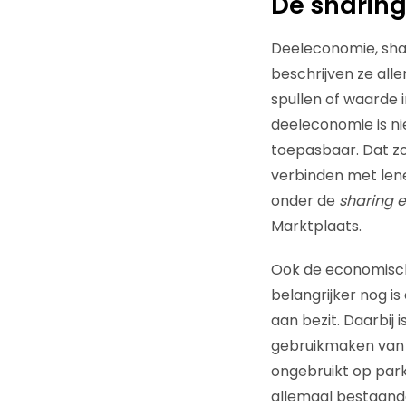
De sharin
Deeleconomie, shar
beschrijven ze all
spullen of waarde
deeleconomie is ni
toepasbaar. Dat zo
verbinden met lene
onder de
sharing 
Marktplaats.
Ook de economische
belangrijker nog 
aan bezit. Daarbij
gebruikmaken van w
ongebruikt op parke
allemaal bestaande 