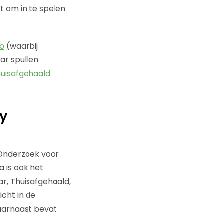
at om in te spelen
b
(waarbij
ar spullen
uisafgehaald
y
 Onderzoek voor
a is ook het
r, Thuisafgehaald,
icht in de
aarnaast bevat