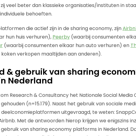
zij veel beter dan klassieke organisaties/instituten in sta
individuele behoeften.
atformen die actief zijn in de sharing economy, zijn
Airbn
r hun huis verhuren),
Peerby
(waarbij consumenten elka
r
(waarbij consumenten elkaar hun auto verhuren) en
Th
 koken verkopen maaltijden aan anderen).
d & gebruik van sharing econom
in Nederland
wcom Research & Consultancy het Nationale Social Media
rij gehouden (n=15.179). Naast het gebruik van sociale medi
e deelconomieplatformen uitgevraagd, te weten: SnappCa
Airbnb. Met de antwoorden hierop krijgen we enigszins inz
 gebruik van sharing economy platforms in Nederland. D