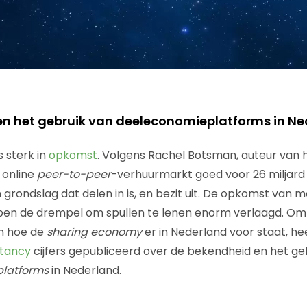
en het gebruik van deeleconomieplatforms in Ne
s sterk in
opkomst
. Volgens Rachel Botsman, auteur van h
de online
peer-to-peer
-verhuurmarkt goed voor 26 miljard 
en grondslag dat delen in is, en bezit uit. De opkomst van m
ben de drempel om spullen te lenen enorm verlaagd. Om 
an hoe de
sharing economy
er in Nederland voor staat, he
ltancy
cijfers gepubliceerd over de bekendheid en het ge
platforms
in Nederland.