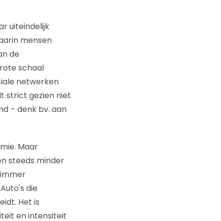
 uiteindelijk
aarin mensen
an de
grote schaal
ciale netwerken
 strict gezien niet
 – denk bv. aan
omie. Maar
en steeds minder
slimmer
Auto's die
idt. Het is
eit en intensiteit