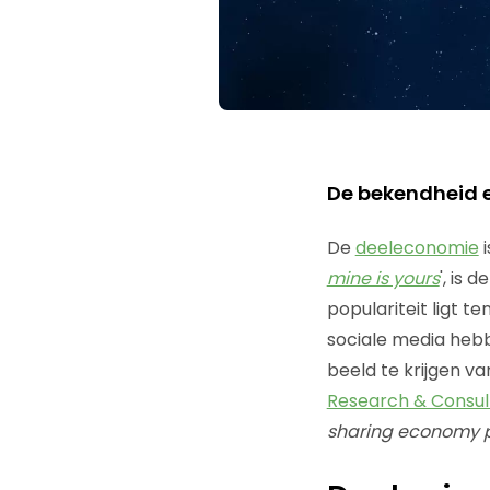
De bekendheid 
De
deeleconomie
i
mine is yours
', is 
populariteit ligt t
sociale media heb
beeld te krijgen v
Research & Consu
sharing economy 