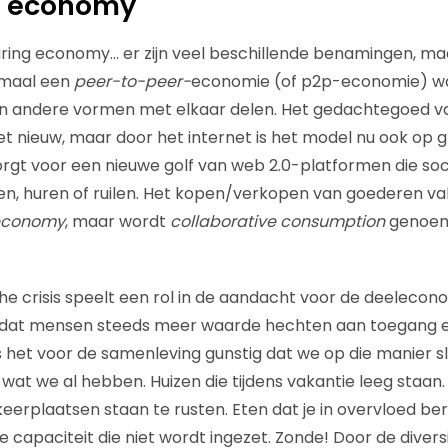
g economy
ing economy… er zijn veel beschillende benamingen, maar
emaal een
peer-to-peer-
economie (of p2p-economie) w
 in andere vormen met elkaar delen. Het gedachtegoed v
et nieuw, maar door het internet is het model nu ook op 
rgt voor een nieuwe golf van web 2.0-platformen die so
n, huren of ruilen. Het kopen/verkopen van goederen valt
economy
, maar wordt
collaborative consumption
genoemd
 crisis speelt een rol in de aandacht voor de deelecon
is dat mensen steeds meer waarde hechten aan toegang 
 is het voor de samenleving gunstig dat we op die manier 
at we al hebben. Huizen die tijdens vakantie leeg staan. 
erplaatsen staan te rusten. Eten dat je in overvloed bere
capaciteit die niet wordt ingezet. Zonde! Door de diversit