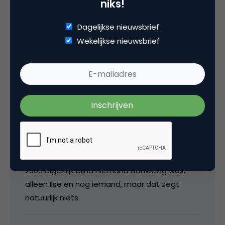
niks!
21 februari 2005 om 19:40
Dagelijkse nieuwsbrief
Wekelijkse nieuwsbrief
Roy Huiskes – chapter42
dankje voor de tip paul, ik lees wel aardig wat
en wil zekers als ik er meer mee ga doen
graag wat meer gaan naar dit soort seminars.
Het viel me op dat uit Nederland in london in
2003 eigenlijk bijna niemand aanwezig was,
alleen Ilse en nog iemand, maar dat zegt
natuurlijk niets.