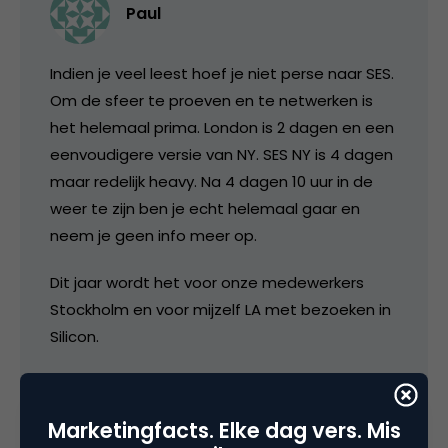
Paul
Indien je veel leest hoef je niet perse naar SES.
Om de sfeer te proeven en te netwerken is
het helemaal prima. London is 2 dagen en een
eenvoudigere versie van NY. SES NY is 4 dagen
maar redelijk heavy. Na 4 dagen 10 uur in de
weer te zijn ben je echt helemaal gaar en
neem je geen info meer op.
Dit jaar wordt het voor onze medewerkers
Stockholm en voor mijzelf LA met bezoeken in
Silicon.
Voor info over SES, gewoon de (US) Search
blogs volgen, staat meestal uitgebreide
Marketingfacts. Elke dag vers. Mis
beschrijvingen op…