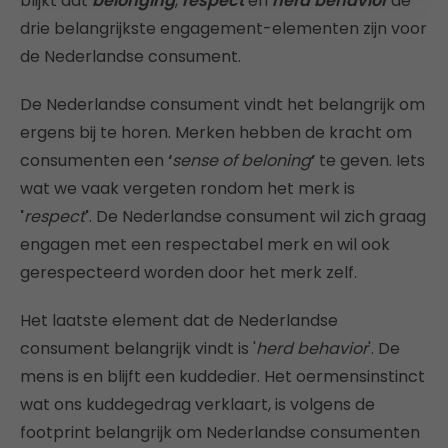
blijkt dat
belonging
,
respect
en
herd behavior
de
drie belangrijkste engagement-elementen zijn voor
de Nederlandse consument.
De Nederlandse consument vindt het belangrijk om
ergens bij te horen. Merken hebben de kracht om
consumenten een
‘
sense of beloning
’
te geven. Iets
wat we vaak vergeten rondom het merk is
'
respect
'
. De Nederlandse consument wil zich graag
engagen met een respectabel merk en wil ook
gerespecteerd worden door het merk zelf.
Het laatste element dat de Nederlandse
consument belangrijk vindt is '
herd behavior
'. De
mens is en blijft een kuddedier. Het oermensinstinct
wat ons kuddegedrag verklaart, is volgens de
footprint belangrijk om Nederlandse consumenten