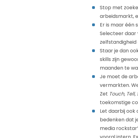
Stop met zoeken
arbeidsmarkt, e
Er is maar één 
Selecteer daar v
zelfstandigheid
Staar je dan ook
skills zijn gewoo
maanden te wach
Je moet de arbei
vermarkten. Wer
Zet
Touch, Tell, 
toekomstige col
Let daarbij ook 
bedenken dat je
media rockstar’
vooral intern. 