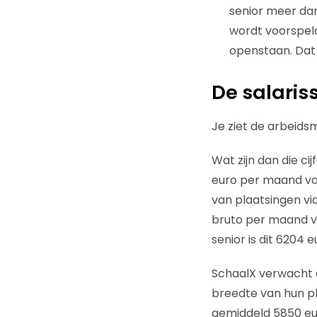
senior meer dan
wordt voorspeld
openstaan. Dat 
De salari
Je ziet de arbeidsm
Wat zijn dan die cij
euro per maand voor
van plaatsingen via
bruto per maand vo
senior is dit 6204 
SchaalX verwacht da
breedte van hun p
gemiddeld 5850 eu