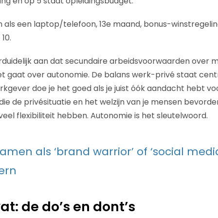
ng en op 5 staat opleidingsbudget.
 als een laptop/telefoon, 13e maand, bonus-winstregeli
10.
verduidelijk aan dat secundaire arbeidsvoorwaarden ove
et gaat over autonomie. De balans werk-privé staat centr
kgever doe je het goed als je juist óók aandacht hebt vo
e de privésituatie en het welzijn van je mensen bevorde
eel flexibiliteit hebben. Autonomie is het sleutelwoord.
amen als ‘brand warrior’ of ‘social medi
tern
: de do’s en dont’s