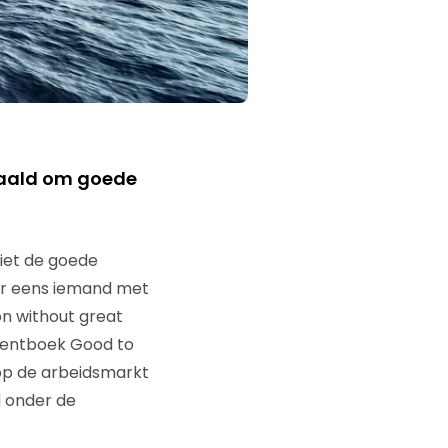
haald om goede
iet de goede
ar eens iemand met
on without great
ementboek Good to
op de arbeidsmarkt
d onder de