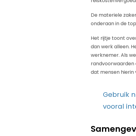
reiskostenvergoedi
De materiele zaken
onderaan in de top 
Het rijtje toont o
dan werk alleen. H
werknemer. Als wer
randvoorwaarden di
dat mensen hierin v
Gebruik n
vooral in
Samengevat