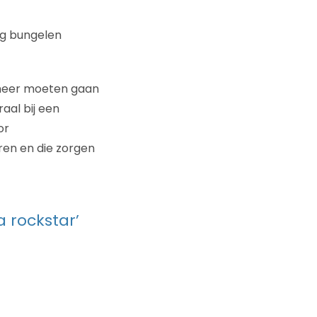
ng bungelen
r meer moeten gaan
aal bij een
or
ren en die zorgen
a rockstar’