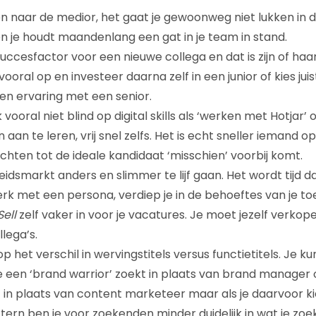
 naar de medior, het gaat je gewoonweg niet lukken in d
n je houdt maandenlang een gat in je team in stand.
succesfactor voor een nieuwe collega en dat is zijn of haa
ooral op en investeer daarna zelf in een junior of kies juis
 en ervaring met een senior.
 vooral niet blind op digital skills als ‘werken met Hotjar’ 
n aan te leren, vrij snel zelfs. Het is echt sneller iemand o
ten tot de ideale kandidaat ‘misschien’ voorbij komt.
dsmarkt anders en slimmer te lijf gaan. Het wordt tijd dat
k met een persona, verdiep je in de behoeftes van je to
Sell
zelf vaker in voor je vacatures. Je moet jezelf verkop
lega’s.
op het verschil in wervingstitels versus functietitels. Je ku
 een ‘brand warrior’ zoekt in plaats van brand manager o
 in plaats van content marketeer maar als je daarvoor ki
Extern ben je voor zoekenden minder duidelijk in wat je zo