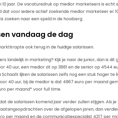
 10 jaar. De vacaturedruk op medior marketeers is echt 
 dat voor iedere actief zoekende medior marketeer er 1
is zoeken naar een speld in de hooiberg.
ssen vandaag de dag
arktkrapte ook terug in de huidige salarissen.
fers landelijk in marketing? Kijk je naar de junior, dan is d
 40 uur, een medior zit op 3881 en de senior op 4544 euro
 SchaalX lijken de salarissen zelfs nog een stuk hoger te 
or 40 uur, bij de medior is dat 4967 euro per maand gem
euro per maand* voor full time.
t de salarissen komend jaar verder zullen stijgen. Als je k
laatsingsopdrachten over de afgelopen jaren, dan verdi
ro per maand en de communicatiespecialist 4217 per m