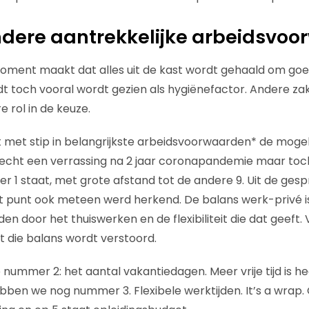
ndere aantrekkelijke arbeidsvo
moment maakt dat alles uit de kast wordt gehaald om go
ordt toch vooral wordt gezien als hygiënefactor. Andere z
e rol in de keuze.
met stip in belangrijkste arbeidsvoorwaarden* de mogeli
t echt een verrassing na 2 jaar coronapandemie maar toc
 1 staat, met grote afstand tot de andere 9. Uit de ges
t punt ook meteen werd herkend. De balans werk-privé i
n door het thuiswerken en de flexibiliteit die dat geeft. 
t die balans wordt verstoord.
de nummer 2: het aantal vakantiedagen. Meer vrije tijd is he
ben we nog nummer 3. Flexibele werktijden. It’s a wrap.