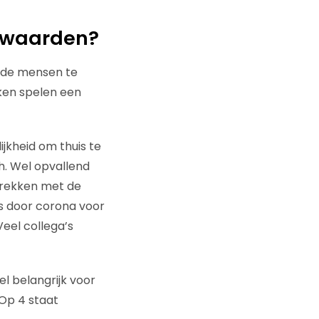
orwaarden?
ede mensen te
aken spelen een
jkheid om thuis te
h. Wel opvallend
prekken met de
s door corona voor
Veel collega’s
el belangrijk voor
 Op 4 staat