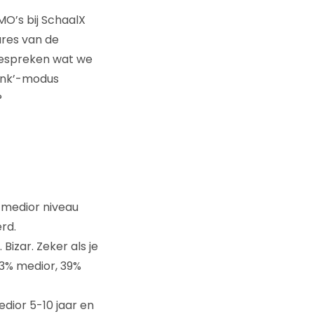
O’s bij SchaalX
ures van de
 bespreken wat we
enk’-modus
?
r medior niveau
rd.
Bizar. Zeker als je
23% medior, 39%
edior 5-10 jaar en