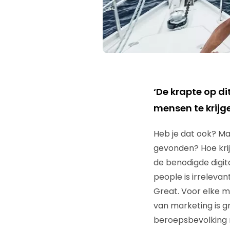
‘De krapte op d
mensen te krijg
Heb je dat ook? M
gevonden? Hoe krij
de benodigde digita
people is irreleva
Great. Voor elke 
van marketing is g
beroepsbevolking m