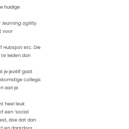
e huidige
r
learning agility
.
t voor
of Hubspot etc. Die
p te leiden dan
 je jezélf gaat
ekomstige collega.
en aan je
nt heel leuk
f een ‘social
est, doe dat dan
ekt en daardoor