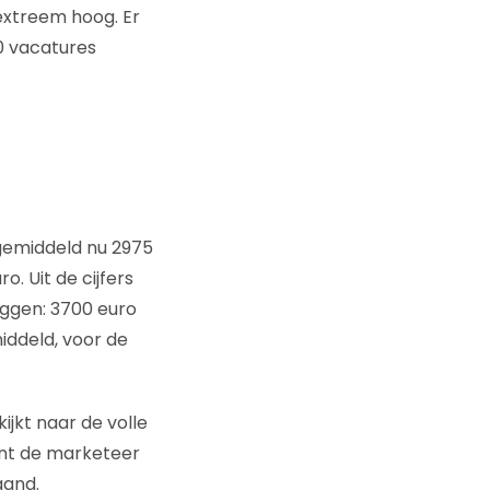
extreem hoog. Er
0 vacatures
it gemiddeld nu 2975
. Uit de cijfers
liggen: 3700 euro
iddeld, voor de
ijkt naar de volle
ent de marketeer
aand.