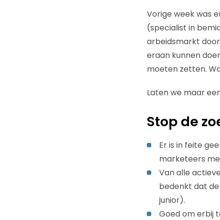
Vorige week was e
(specialist in bem
arbeidsmarkt door 
eraan kunnen doen
moeten zetten. Wa
Laten we maar eens
Stop de zo
Er is in feite g
marketeers met 
Van alle actieve
bedenkt dat de 
junior).
Goed om erbij te