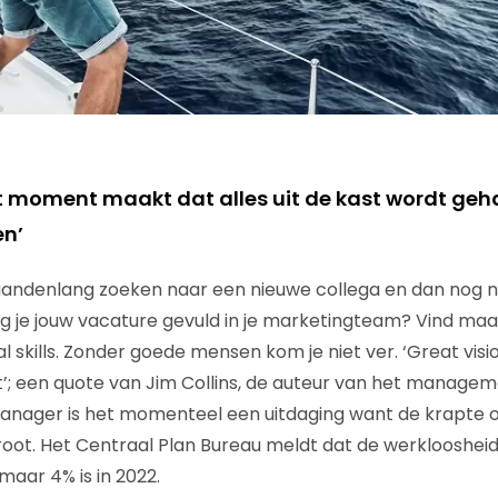
it moment maakt dat alles uit de kast wordt ge
en’
aandenlang zoeken naar een nieuwe collega en dan nog n
g je jouw vacature gevuld in je marketingteam? Vind ma
l skills. Zonder goede mensen kom je niet ver. ‘Great visi
nt’; een quote van Jim Collins, de auteur van het manag
manager is het momenteel een uitdaging want de krapte 
root. Het Centraal Plan Bureau meldt dat de werklooshei
aar 4% is in 2022.