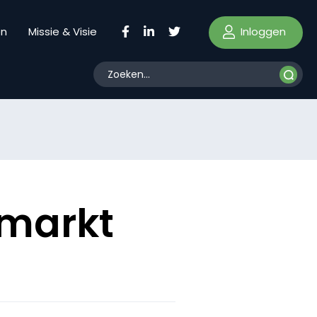
Inloggen
en
Missie & Visie
smarkt