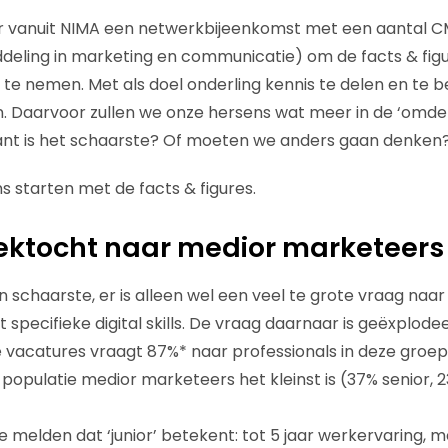
r vanuit NIMA een netwerkbijeenkomst met een aantal CM
iddeling in marketing en communicatie) om de facts & fig
te nemen. Met als doel onderling kennis te delen en te
. Daarvoor zullen we onze hersens wat meer in de ‘omd
nt is het schaarste? Of moeten we anders gaan denken
 starten met de facts & figures.
ektocht naar medior marketeers
een schaarste, er is alleen wel een veel te grote vraag naa
specifieke digital skills. De vraag daarnaar is geëxplodee
 vacatures vraagt 87%* naar professionals in deze groep. 
populatie medior marketeers het kleinst is (37% senior, 
 melden dat ‘junior’ betekent: tot 5 jaar werkervaring, m