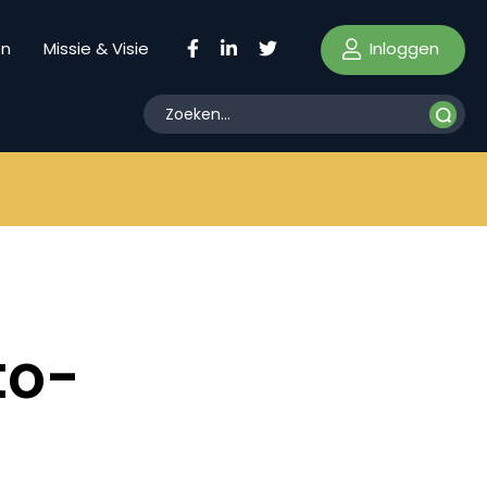
Inloggen
en
Missie & Visie
to-