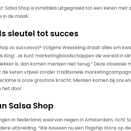
uist: Salsa Shop is inmiddels uitgegroeid tot een keten met 
 in de maak.
ls sleutel tot succes
op zo succesvol? Volgens Wesseling draait alles om kwal
te is King’. Je kunt marketingboodschappen de wereld in sl
 lekker is, dan komen mensen niet terug.” Deze obsessie
 de keten vrijwel zonder traditionele marketingcampagne
lame is onze grootste kracht. Mensen komen bij ons et
 het door.
an Salsa Shop
ingen in Nederland, waarvan negen in Amsterdam, richt Sa
re uitbreiding. “We bouwen nu een flagship store op de