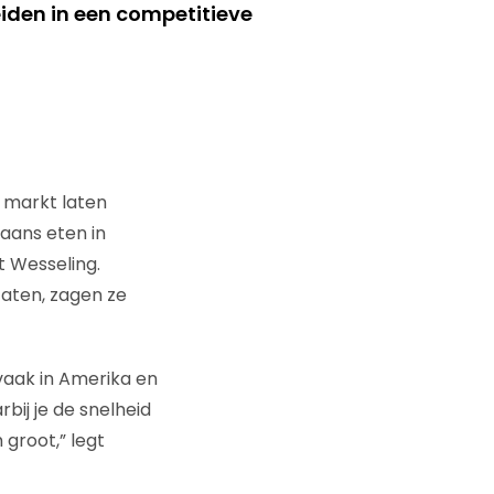
iden in een competitieve
e markt laten
aans eten in
t Wesseling.
taten, zagen ze
vaak in Amerika en
ij je de snelheid
groot,” legt