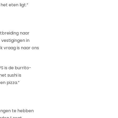
t eten ligt.”
itbreiding naar
vestigingen in
k vraag is naar ons
S is de burrito-
et sushi is
en pizza.”
igingen te hebben