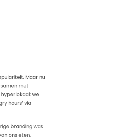
pulariteit. Maar nu
en samen met
 hyperlokaal: we
ry hours’ via
orige branding was
van ons eten.