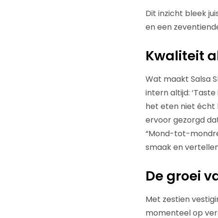
Dit inzicht bleek j
en een zeventiende
Kwaliteit a
Wat maakt Salsa Sh
intern altijd: ‘Tas
het eten niet écht
ervoor gezorgd dat
“Mond-tot-mondrec
smaak en vertellen
De groei v
Met zestien vestig
momenteel op verde