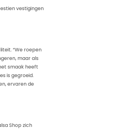
zestien vestigingen
iteit. “We roepen
ingeren, maar als
 met smaak heeft
s is gegroeid.
en, ervaren de
lsa Shop zich