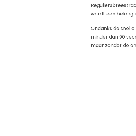
Reguliersbreestraa
wordt een belangri
Ondanks de snelle g
minder dan 90 seco
maar zonder de ong