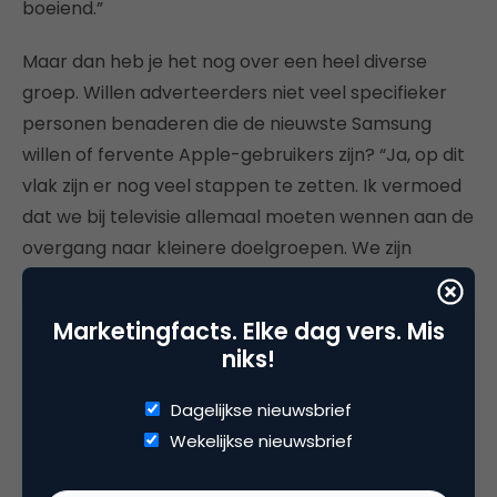
boeiend.”
Maar dan heb je het nog over een heel diverse
groep. Willen adverteerders niet veel specifieker
personen benaderen die de nieuwste Samsung
willen of fervente Apple-gebruikers zijn? “Ja, op dit
vlak zijn er nog veel stappen te zetten. Ik vermoed
dat we bij televisie allemaal moeten wennen aan de
overgang naar kleinere doelgroepen. We zijn
gewend te denken in honderdduizenden kijkers.”
Marketingfacts. Elke dag vers. Mis
Hokjesman spelen
niks!
Wat zijn de successen met data? Van Meer: “We
Dagelijkse nieuwsbrief
hebben hele mooie modellen draaien om leeftijd en
Wekelijkse nieuwsbrief
geslacht te voorspellen. En het is leuk om uit het
brede ecosysteem heel veel profielen te distilleren.