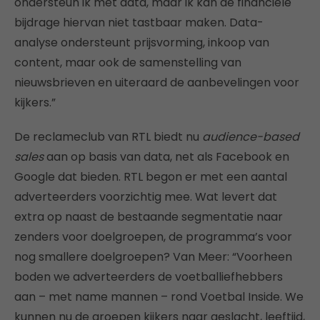
ondersteun ik met data, maar ik kan de financiële
bijdrage hiervan niet tastbaar maken. Data-
analyse ondersteunt prijsvorming, inkoop van
content, maar ook de samenstelling van
nieuwsbrieven en uiteraard de aanbevelingen voor
kijkers.”
De reclameclub van RTL biedt nu
audience-based
sales
aan op basis van data, net als Facebook en
Google dat bieden. RTL begon er met een aantal
adverteerders voorzichtig mee. Wat levert dat
extra op naast de bestaande segmentatie naar
zenders voor doelgroepen, de programma’s voor
nog smallere doelgroepen? Van Meer: “Voorheen
boden we adverteerders de voetballiefhebbers
aan – met name mannen – rond Voetbal Inside. We
kunnen nu de groepen kijkers naar geslacht, leeftijd,