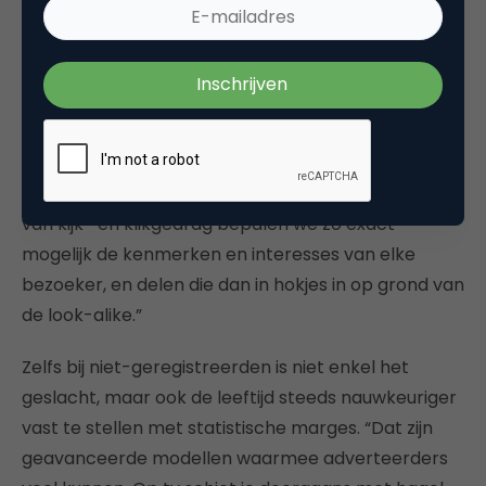
We koppelen de gebruiksdata van Videoland, RTL XL
en Buienradar geavanceerd aan elkaar in
look-a-
like modelling
.”
Look-alike
werken betekent het modelleren van
gedrag. “Je hebt overeenkomende
karakteristieken van soorten tv-kijkers. Op basis
van kijk- en klikgedrag bepalen we zo exact
mogelijk de kenmerken en interesses van elke
bezoeker, en delen die dan in hokjes in op grond van
de look-alike.”
Zelfs bij niet-geregistreerden is niet enkel het
geslacht, maar ook de leeftijd steeds nauwkeuriger
vast te stellen met statistische marges. “Dat zijn
geavanceerde modellen waarmee adverteerders