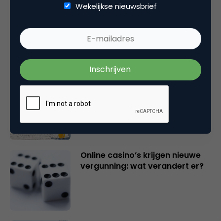
Wekelijkse nieuwsbrief
Marketingfacts Zomercheck –
Vita Kovalenko
Marketingfacts Zomercheck –
Durk Bosma
Online casino’s krijgen nieuwe
vergunning: wat verandert er?