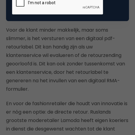
de Nederlandse consumenten zou 32 procent dit de
beste optie vinden.
Voor de klant minder makkelijk, maar soms
slimmer, is het versturen van een digitaal pdf-
retourlabel. Dit kan handig zijn als uw
klantenservice wil evalueren of de retourzending
geoorloofd is. Dit kan ook zonder tussenkomst van
een klantenservice, door het retourlabel te
genereren na het invullen van een digitaal RMA-
formulier.
En voor de fashionretailer die houdt van innovatie is
er nóg een optie: de directe retour. Ruslands
grootste moderetailer Lamoda heeft eigen koeriers
in dienst die desgewenst wachten tot de klant