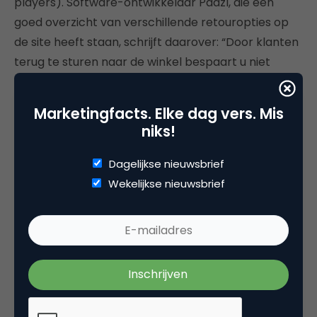
players). Software-ontwikkelaar Paazl, die een
goed overzicht van verschillende retouropties op
de site heeft staan, schrijft daarover: “Door klanten
terug te sturen naar de winkel bespaart u niet
alleen logistieke kosten, u creëert ook kansen om
een retour om te buigen in een ruiling, misschien
Marketingfacts. Elke dag vers. Mis
zelfs met bijverkoop.” Extra trainingen van het
niks!
winkelpersoneel zijn daarvoor wel vereist, stelt
Paazl.
Dagelijkse nieuwsbrief
Wekelijkse nieuwsbrief
De makkelijkste strategie is volgens de software-
ontwikkelaar de klant zelf te laten kiezen voor een
retouroptie. Nadeel is dat de retailer geen zicht
heeft op terugkomende pakketten. Wie de
consument wil geven waar hij echt naar verlangt
(wederom volgens Paazl) stopt ‘op de heenweg’ al
een retourlabel met adresgegevens in de doos. Van