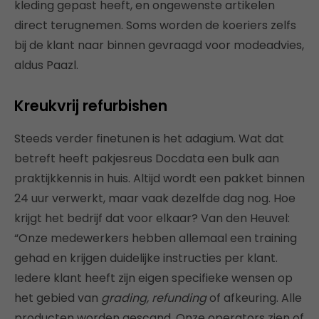
kleding gepast heeft, en ongewenste artikelen
direct terugnemen. Soms worden de koeriers zelfs
bij de klant naar binnen gevraagd voor modeadvies,
aldus Paazl.
Kreukvrij refurbishen
Steeds verder finetunen is het adagium. Wat dat
betreft heeft pakjesreus Docdata een bulk aan
praktijkkennis in huis. Altijd wordt een pakket binnen
24 uur verwerkt, maar vaak dezelfde dag nog. Hoe
krijgt het bedrijf dat voor elkaar? Van den Heuvel:
“Onze medewerkers hebben allemaal een training
gehad en krijgen duidelijke instructies per klant.
Iedere klant heeft zijn eigen specifieke wensen op
het gebied van
grading,
refunding
of afkeuring. Alle
producten worden gescand. Onze operators zien of