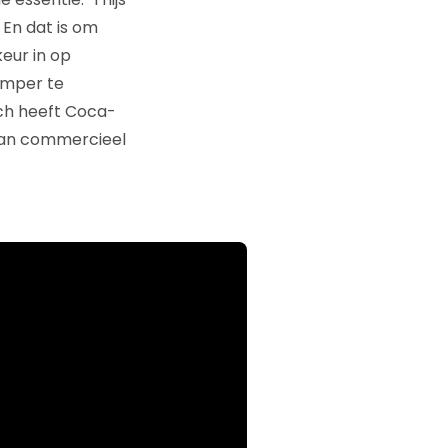
 En dat is om
keur in op
Amper te
ch heeft Coca-
 van commercieel