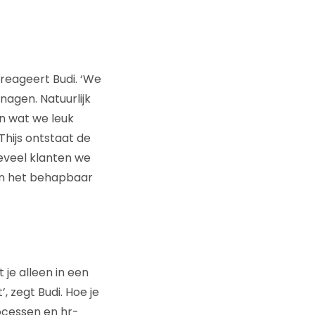
 reageert Budi. ‘We
nagen. Natuurlijk
en wat we leuk
Thijs ontstaat de
oeveel klanten we
en het behapbaar
 je alleen in een
, zegt Budi. Hoe je
rocessen en hr-