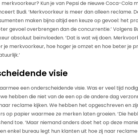
e merkvoorkeur? Kun je van Pepsi de nieuwe Coca-Cola m
nceert Budi. ‘Merkvoorkeur is meer dan alleen reclame. D
umenten maken bijna altijd een keuze op gevoel: het pr
eter gevoel overbrengen dan de concurrentie.’ Volgens B
eur absoluut beïnvloeden. ‘Dat is wat wij doen. Merkvoork
r je merkvoorkeur, hoe hoger je omzet en hoe beter je prij
tuurlijk.’
cheidende visie
daarmee een onderscheidende visie. Was er veel tijd nodig
 we hebben die niet van de een op de andere dag verzonne
 naar reclame kijken. We hebben het opgeschreven en zi
lers op papier waarmee ze merken laten groeien. ‘Die h
 lachend toe. ‘Maar niemand anders doet het op deze mani
 geen enkel bureau legt hun klanten uit hoe zij naar reclame