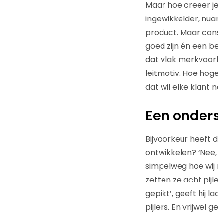
Maar hoe creëer j
ingewikkelder, nua
product. Maar cons
goed zijn én een b
dat vlak merkvoork
leitmotiv. Hoe hoge
dat wil elke klant na
Een onders
Bijvoorkeur heeft 
ontwikkelen? ‘Nee,
simpelweg hoe wij
zetten ze acht pij
gepikt’, geeft hij
pijlers. En vrijwel