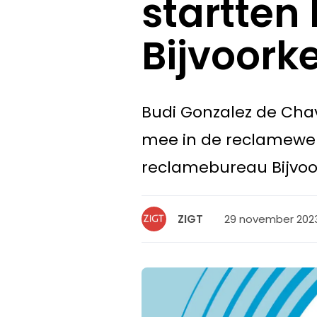
startten
Bijvoork
Budi Gonzalez de Chav
mee in de reclamewer
reclamebureau Bijvoor
29 november 2023,
ZIGT