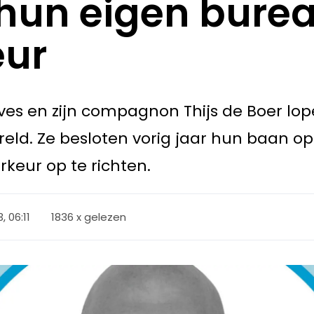
 hun eigen burea
eur
es en zijn compagnon Thijs de Boer lope
eld. Ze besloten vorig jaar hun baan o
keur op te richten.
 06:11
1836 x gelezen