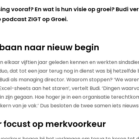
ng vooraf? En wat is hun visie op groei? Budi vert
 podcast ZIGT op Groei.
 baan naar nieuw begin
den elkaar vijftien jaar geleden kennen en werkten sindsd
uo, dat tot een jaar terug nog in dienst was bij hetzelfde b
, Budi als managing director. Waarom stoppen? ‘We waren
cel-sheets aan het staren’, vertelt Budi. ‘Dingen waarvoo
n zijn gegaan. Hoe hoger je in een organisatie terechtkom
kern van je vak.’ Dus besloten de twee samen iets nieuws 
r focust op merkvoorkeur
oorkeur begon bij het verlangen om terug te keren tot de 