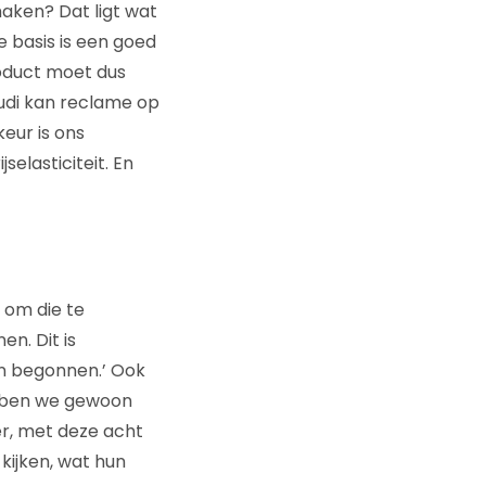
aken? Dat ligt wat
e basis is een goed
oduct moet dus
udi kan reclame op
eur is ons
selasticiteit. En
 om die te
n. Dit is
jn begonnen.’ Ook
ebben we gewoon
er, met deze acht
 kijken, wat hun