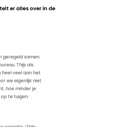
elt er alles over in de
ien geregeld samen.
ureau: Thijs als
 heel veel aan het
r we eigenlijk niet
t, hoe minder je
op te tuigen.
essentie. ‘Thijs