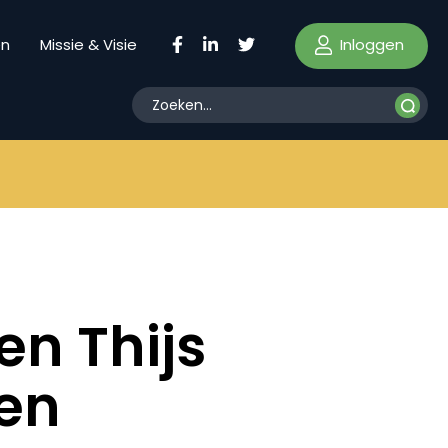
Inloggen
en
Missie & Visie
n Thijs
en