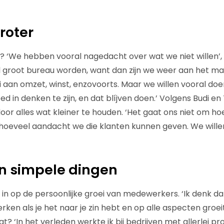
groter
ei? ‘We hebben vooral nagedacht over wat we niet willen’,
el groot bureau worden, want dan zijn we weer aan het ma
i aan omzet, winst, enzovoorts. Maar we willen vooral do
d in denken te zijn, en dat blíjven doen.’ Volgens Budi en 
door alles wat kleiner te houden. ‘Het gaat ons niet om h
oeveel aandacht we die klanten kunnen geven. We will
n simpele dingen
 in op de persoonlijke groei van medewerkers. ‘Ik denk dat
rken als je het naar je zin hebt en op alle aspecten groeit’
jgt? ‘In het verleden werkte ik bij bedrijven met allerlei p