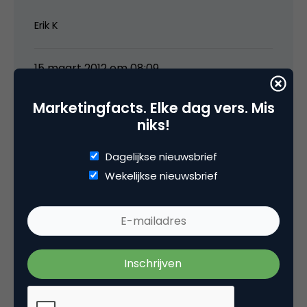
Erik K
15 maart 2012 om 08:09
Marketingfacts. Elke dag vers. Mis
niks!
Hardcopy
Dagelijkse nieuwsbrief
Wekelijkse nieuwsbrief
Klopt, dit is duidelijk een commercial die juist
goed kan werken doordat hij zo slecht is. De
extra aandacht die de campagne hier krijgt
draagt alleen maar bij aan de effectiviteit.
@Erik: Wat ik overigens erg grappig vond, was
dat ik in mijn Gmail de volgende Adwords-