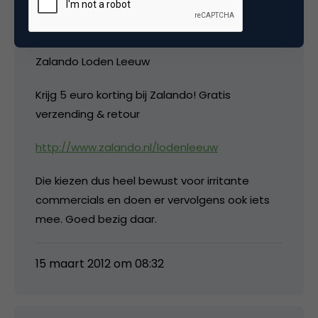
advertentie zag naast het mailtje met jouw
reactie waarin je Zalando noemt:
Zalando Loden Leeuw
Krijg 5 euro korting bij Zalando! Gratis
verzending & retour
http://www.zalando.nl/lodenleeuw
Die kiezen dus heel bewust voor irritante
commercials en doen er vervolgens ook iets
mee. Goed bezig daar.
15 maart 2012 om 08:32