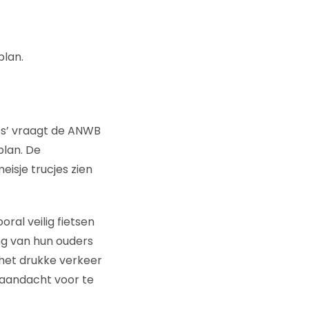
plan.
ets’ vraagt de ANWB
plan. De
sje trucjes zien
ral veilig fietsen
ing van hun ouders
 het drukke verkeer
 aandacht voor te