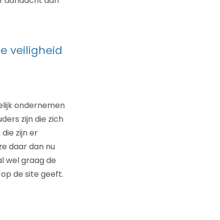
ef aandacht aan
e veiligheid
elijk ondernemen
ers zijn die zich
ie zijn er
ze daar dan nu
al wel graag de
op de site geeft.