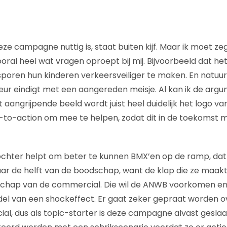
eze campagne nuttig is, staat buiten kijf. Maar ik moet z
al heel wat vragen oproept bij mij. Bijvoorbeeld dat het 
poren hun kinderen verkeersveiliger te maken. En natuur
ur eindigt met een aangereden meisje. Al kan ik de arg
dit aangrijpende beeld wordt juist heel duidelijk het logo 
-to-action om mee te helpen, zodat dit in de toekomst 
dochter helpt om beter te kunnen BMX’en op de ramp, dat 
ar de helft van de boodschap, want de klap die ze maakt 
schap van de commercial. Die wil de ANWB voorkomen en 
el van een shockeffect. Er gaat zeker gepraat worden ov
al, dus als topic-starter is deze campagne alvast gesl