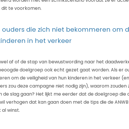
erd worden met een schrikscenario voordat ze er acti
dit te voorkomen.
us ouders die zich niet bekommeren om d
inderen in het verkeer
 wel af of de stap van bewustwording naar het daadwerk
beoogde doelgroep ook echt gezet gaat worden. Als er oud
en om de veiligheid van hun kinderen in het verkeer (en d
ders zou deze campagne niet nodig zijn), waarom zouden 
 de slag gaan? Het lijkt me eerder dat de doelgroep die 
 wil verhogen dat kan gaan doen met de tips die de ANWB 
 al winst.