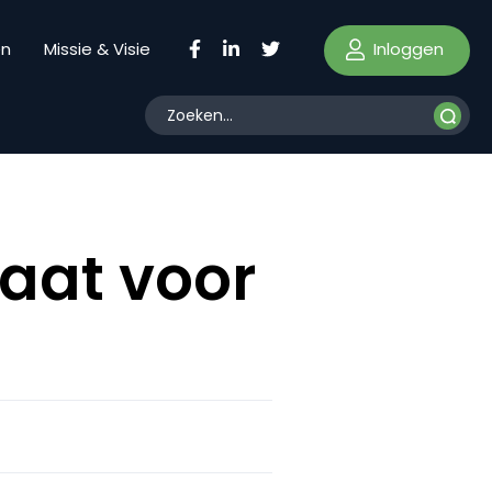
Inloggen
en
Missie & Visie
aat voor