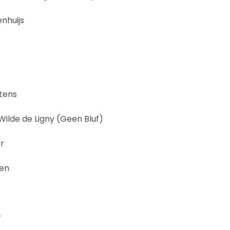
nhuijs
rtens
Wilde de Ligny (Geen Bluf)
r
nen
r