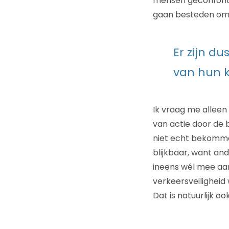
mensen geconfonte
gaan besteden om 
Er zijn d
van hun k
Ik vraag me alleen
van actie door de 
niet echt bekommer
blijkbaar, want an
ineens wél mee aan
verkeersveiligheid
Dat is natuurlijk ook