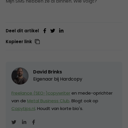
Mijn SMS hebben ze al binnen. Wie volgt?
Deel dit artikel
Kopieer link
David Brinks
Eigenaar bij
Hardcopy
Freelance (SEO-)copywriter
en mede-oprichter
van de
Metal Business Club
. Blogt ook op
Copytips.nl
. Houdt van korte bio's.