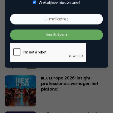
Wekelijkse nieuwsbrief
Online casino’s krijgen nieuwe
vergunning: wat verandert er?
Wat Gen Z écht denkt over
GenAI in reclame
IIEX Europe 2026: insight-
professionals verhogen het
plafond