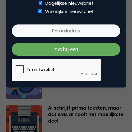
Dagelijkse nieuwsbrief
Gerelateerde artikelen
Wekelijkse nieuwsbrief
AI: Zorgen we voor vooruitgang
of voor verschraling?
Je huurt een creator in voor het
instinct. Laat het dan ook
werken.
AI schrijft prima teksten, maar
dat was al nooit het moeilijkste
deel