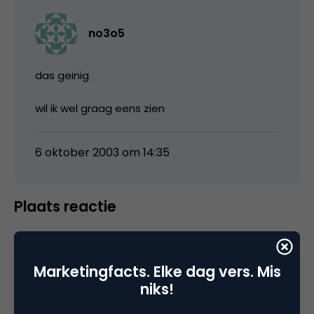
no3o5
das geinig
wil ik wel graag eens zien
6 oktober 2003 om 14:35
Plaats reactie
Je moet
ingelogd zijn op
om een reactie te
plaatsen.
Marketingfacts. Elke dag vers. Mis
niks!