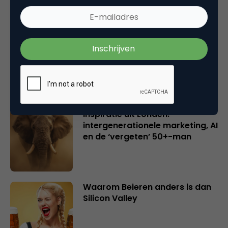
Creatieve sector als aanjager
van innovatie en ontsluiter en
verbinder van industrieën
belangrijker en urgenter dan
ooit
Inspiratie uit Londen:
intergenerationele marketing, AI
en de ‘vergeten’ 50+-man
Waarom Beieren anders is dan
Silicon Valley