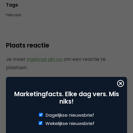
Tags
nieuws
Plaats reactie
Je moet
ingelogd zijn op
om een reactie te
plaatsen.
Marketingfacts. Elke dag vers. Mis
Gerelateerde artikelen
niks!
Rebel with or without a cause?
Dagelijkse nieuwsbrief
Wake-upcall voor ontwerpers
Wekelijkse nieuwsbrief
en merkeigenaren