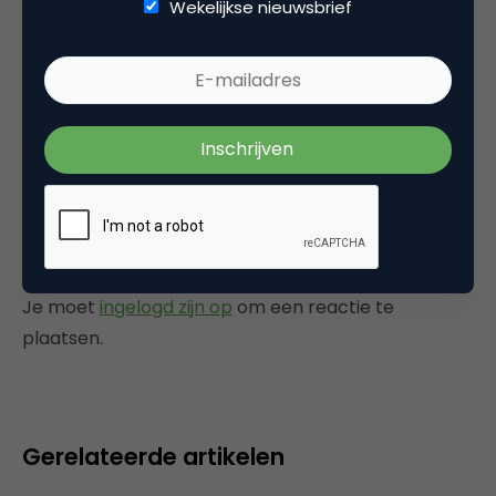
Wekelijkse nieuwsbrief
deze elementaire afknapper niet vergeten te
verwijderen. Anders is de cirkel werkelijk
helemaal rond en beginnen we weer van
voren af aan.
17 november 2005 om 19:44
Plaats reactie
Je moet
ingelogd zijn op
om een reactie te
plaatsen.
Gerelateerde artikelen