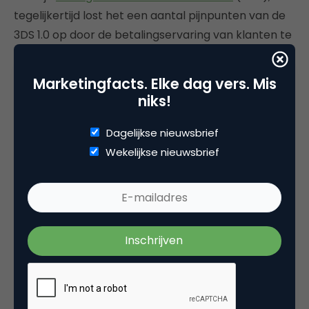
tegelijkertijd lost het een aantal pijnpunten van de
3DS 1.0 op door de betalingservaring van klanten te
verbeteren in met name het mobiele
betalingsproces.
Marketingfacts. Elke dag vers. Mis
niks!
PayPal
Dagelijkse nieuwsbrief
Een soepele betaalflow op de mobiel, het is een
Wekelijkse nieuwsbrief
punt waar PayPal als betaaloplossing handig op
inspeelt. Enerzijds vanwege de geringe invoer aan
persoonlijke gegevens, want de bevestiging van de
betaling gebeurt via het e-mailadres. Anderzijds is
vanwege de koppeling van creditcard of
bankrekening aan het PayPal-account het
creditcard-of banknummer niet zichtbaar voor de
ontvanger, wat voor extra veiligheid bij de betaling