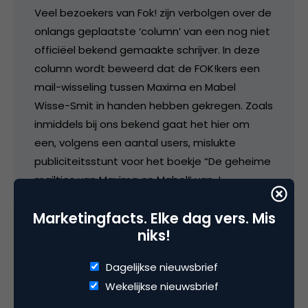
Veel bezoekers van Fok! zijn verbolgen over de
onlangs geplaatste ‘column’ van een nog niet
officiëel bekend gemaakte schrijver. In deze
column wordt beweerd dat de FOK!kers een
mail-wisseling tussen Maxima en Mabel
Wisse-Smit in handen hebben gekregen. Zoals
inmiddels bij ons bekend gaat het hier om
een, volgens een aantal users, mislukte
publiciteitsstunt voor het boekje “De geheime
mailtjes van Maxima en Mabel” van J.
Jongbloed. De actie wordt door veel FOK!
Marketingfacts. Elke dag vers. Mis
bezoekers volledig afgekeurd.
niks!
We hebben het al eens eerder
Dagelijkse nieuwsbrief
geconstateerd, maar FOK!kers hebben in het
algemeen weinig gevoel voor humor.
Wekelijkse nieuwsbrief