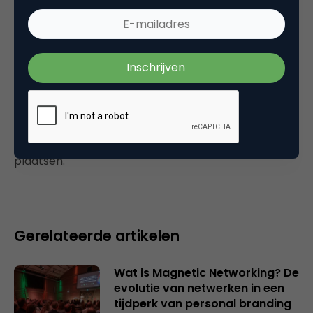
Wanneer ging Fok! ook al weer failliet? 🙂
20 april 2004 om 04:17
Plaats reactie
Je moet
ingelogd zijn op
om een reactie te
plaatsen.
Gerelateerde artikelen
Wat is Magnetic Networking? De
evolutie van netwerken in een
tijdperk van personal branding