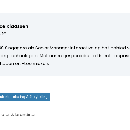
ice Klaassen
ite
S Singapore als Senior Manager Interactive op het gebied 
ing technologies. Met name gespecialiseerd in het toepas
oden en -technieken.
ntentmarketing & Storytelling
ine pr & branding