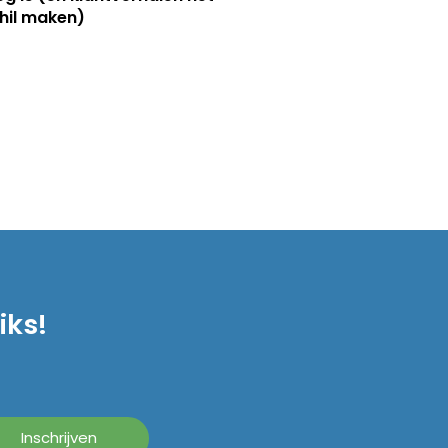
hil maken)
iks!