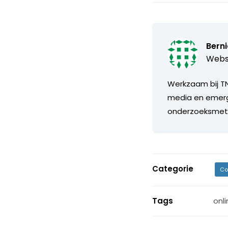
Bern
Webs
Werkzaam bij TN
media en emerg
onderzoeksmeth
Categorie
Co
Tags
onl