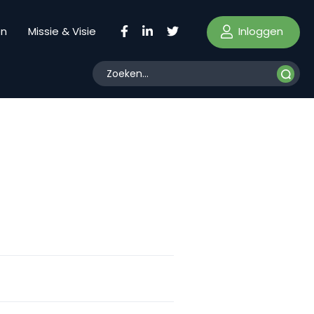
Inloggen
en
Missie & Visie
n