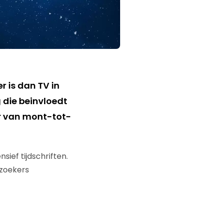
r is dan TV in
 die beinvloedt
er van mont-tot-
sief tijdschriften.
rzoekers