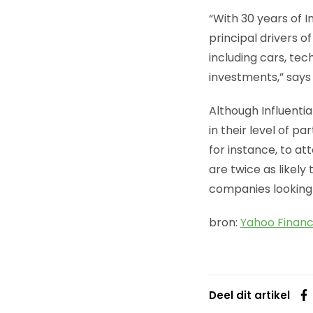
“With 30 years of 
principal drivers 
including cars, te
investments,” says
Although Influenti
in their level of pa
for instance, to at
are twice as likel
companies looking
bron:
Yahoo Finan
Deel dit artikel