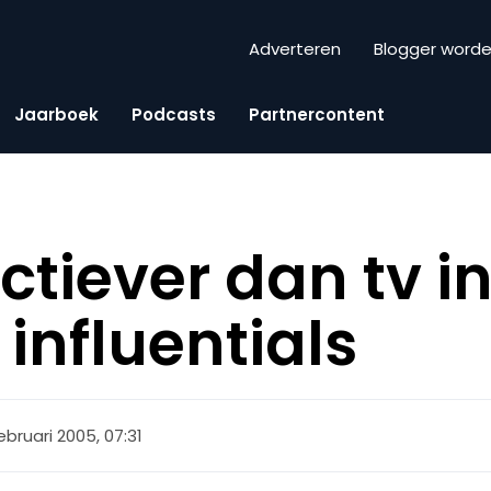
Adverteren
Blogger word
Jaarboek
Podcasts
Partnercontent
ectiever dan tv i
influentials
ebruari 2005, 07:31