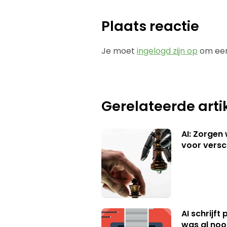
Plaats reactie
Je moet
ingelogd zijn op
om een
Gerelateerde arti
AI: Zorgen
voor versc
AI schrijft
was al nooi