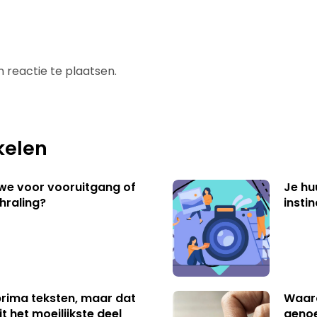
 reactie te plaatsen.
kelen
 we voor vooruitgang of
Je hu
hraling?
insti
 prima teksten, maar dat
Waaro
t het moeilijkste deel
genoe