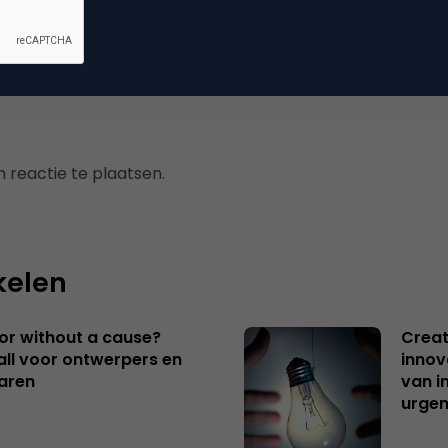
mmerce
 reactie te plaatsen.
kelen
 or without a cause?
Creat
ll voor ontwerpers en
innov
aren
van i
urgen