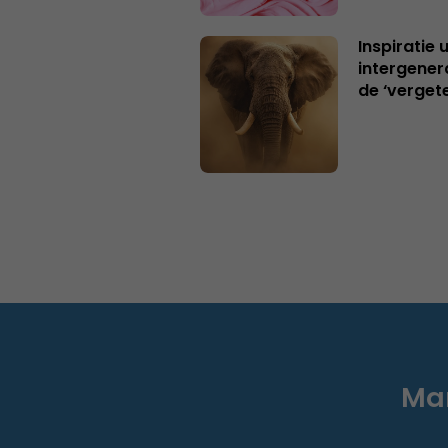
Inspiratie 
intergener
de ‘verget
Mar