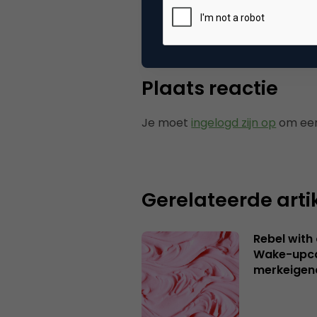
Categorie
Co
Plaats reactie
Je moet
ingelogd zijn op
om een
Gerelateerde arti
Rebel with
Wake-upca
merkeigen