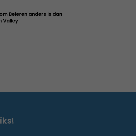
m Beieren anders is dan
n Valley
iks!