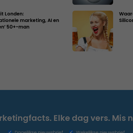
uit Londen:
Waaro
ationele marketing, AI en
Silico
en’ 50+-man
ketingfacts. Elke dag vers. Mis n
Dagelijkse nieuwsbrief
Wekelijkse nieuwsbrief