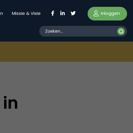
Inloggen
en
Missie & Visie
 in