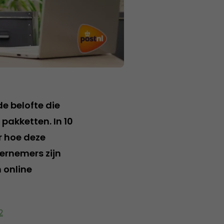
e belofte die
 pakketten. In 10
r hoe deze
ernemers zijn
 online
2