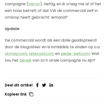
campagne (
mirror
). Heftig, en ik vraag me af of het
een hoax betreft of dat VW de commercial zelf in
omloop heeft gebracht. Iemand?
Update
:
De commercial wordt als een dolle geadopteerd
door de blogosfeer en is inmiddels te vinden op o.a.
vkmag.com
,
retecool.com
en
pietje-bell.com
. Wat
zou het
bereik
van zo’n virale campagne nu zijn?
Deel dit artikel
Kopieer link